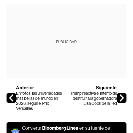
PUBLICIDAD
Anterior
Siguiente
En fotos: las universidades
Trump reactiva el intento de
más bellas del mundo en
destituir a la gobernadora
2026, según el Prix
Lisa Cook de la Fed
Versailles
Convierta
Bloomberg Línea
en su fuente de