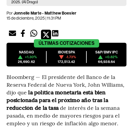
2025.
(Al Drago)
Por
Jonnelle Marte - Matthew Boesler
15 de diciembre, 2025 | 11:31 PM
ÚLTIMAS
COTIZACIONES
NASDAQ
IBOVESPA
S&P/BMV IPC
+1.30%
-1.73%
+0.82%
26,690.62
172,513.42
66,938.64
Bloomberg — El presidente del Banco de la
Reserva Federal de Nueva York, John Williams,
dijo que
la política monetaria está bien
posicionada para el próximo año tras la
reducción de la tasa
de interés de la semana
pasada, en medio de mayores riesgos para el
empleo y un riesgo de inflación algo menor.