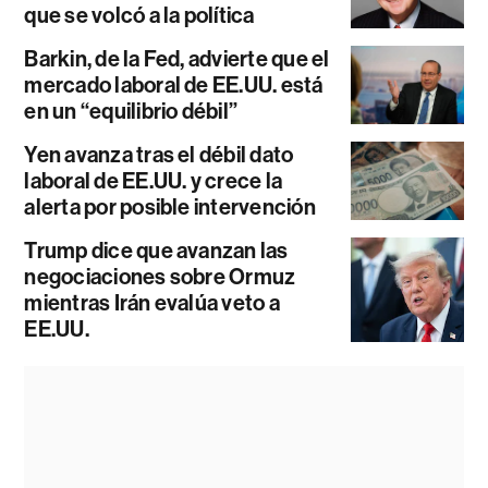
que se volcó a la política
Barkin, de la Fed, advierte que el
mercado laboral de EE.UU. está
en un “equilibrio débil”
Yen avanza tras el débil dato
laboral de EE.UU. y crece la
alerta por posible intervención
Trump dice que avanzan las
negociaciones sobre Ormuz
mientras Irán evalúa veto a
EE.UU.