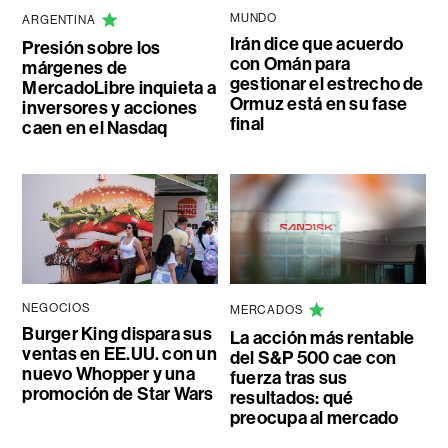
MUNDO
ARGENTINA
Irán dice que acuerdo
Presión sobre los
con Omán para
márgenes de
gestionar el estrecho de
MercadoLibre inquieta a
Ormuz está en su fase
inversores y acciones
final
caen en el Nasdaq
NEGOCIOS
MERCADOS
Burger King dispara sus
La acción más rentable
ventas en EE.UU. con un
del S&P 500 cae con
nuevo Whopper y una
fuerza tras sus
promoción de Star Wars
resultados: qué
preocupa al mercado