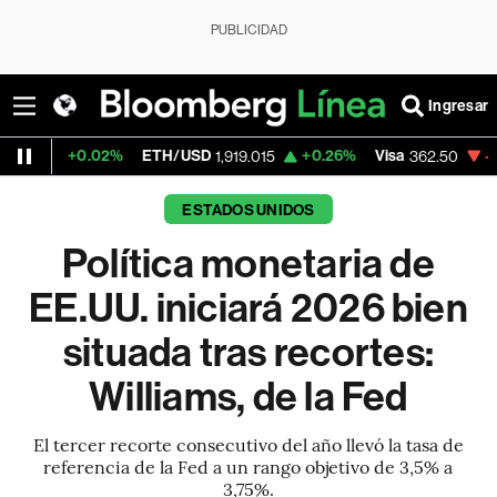
PUBLICIDAD
Ingresar
.02%
ETH/USD
+0.26%
Visa
-2.15%
Merc
1,919.015
362.50
ESTADOS UNIDOS
Política monetaria de
EE.UU. iniciará 2026 bien
situada tras recortes:
Williams, de la Fed
El tercer recorte consecutivo del año llevó la tasa de
referencia de la Fed a un rango objetivo de 3,5% a
3,75%.