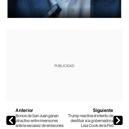
PUBLICIDAD
Anterior
Siguiente
Bonos de San Juan ganan
Trump reactiva el intento de
atractivo entre inversores
destituir a la gobernadora
ante la escasez de emisiones
Lisa Cook de la Fed