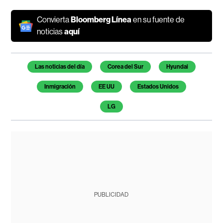
Convierta
Bloomberg Línea
en su fuente de
noticias
aquí
Temas de este artículo
Las noticias del día
Corea del Sur
Hyundai
Inmigración
EE UU
Estados Unidos
LG
PUBLICIDAD