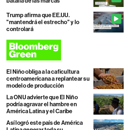
batalla de las marcas
Trump afirma que EE.UU.
"mantendrá el estrecho" y lo
controlará
El Niño obliga a la caficultura
centroamericana a replantear su
modelo de producción
La ONU advierte que El Niño
podría agravar el hambre en
América Latina y el Caribe
Así logró este país de América
Latina generar toda su