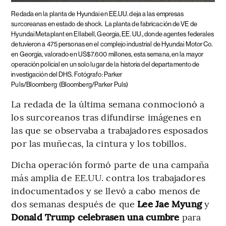
Redada en la planta de Hyundai en EE.UU. deja a las empresas
surcoreanas en estado de shock.
La planta de fabricación de VE de
Hyundai Metaplant en Ellabell, Georgia, EE. UU., donde agentes federales
detuvieron a 475 personas en el complejo industrial de Hyundai Motor Co.
en Georgia, valorado en US$7.600 millones, esta semana, en la mayor
operación policial en un solo lugar de la historia del departamento de
investigación del DHS. Fotógrafo: Parker
Puls/Bloomberg
(Bloomberg/Parker Puls)
La redada de la última semana conmocionó a
los surcoreanos tras difundirse imágenes en
las que se observaba a trabajadores esposados
por las muñecas, la cintura y los tobillos.
Dicha operación formó parte de una campaña
más amplia de EE.UU. contra los trabajadores
indocumentados y se llevó a cabo menos de
dos semanas después de que
Lee Jae Myung
y
Donald Trump celebrasen una cumbre
para