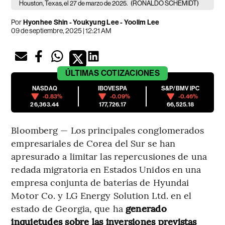
Houston, Texas, el 27 de marzo de 2025.
(RONALDO SCHEMIDT)
Por
Hyonhee Shin - Youkyung Lee - Yoolim Lee
09 de septiembre, 2025 | 12:21 AM
ÚLTIMAS
COTIZACIONES
NASDAQ
IBOVESPA
S&P/BMV IPC
-0.83%
-0.09%
-0.46%
26,363.44
177,726.17
66,525.18
Bloomberg — Los principales conglomerados
empresariales de Corea del Sur se han
apresurado a limitar las repercusiones de una
redada migratoria en Estados Unidos en una
empresa conjunta de baterías de Hyundai
Motor Co. y LG Energy Solution Ltd. en el
estado de Georgia, que ha
generado
inquietudes sobre las inversiones previstas