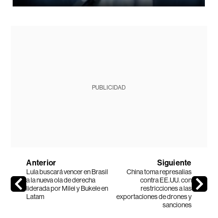
PUBLICIDAD
Anterior
Siguiente
Lula buscará vencer en Brasil
China toma represalias
a la nueva ola de derecha
contra EE.UU. con
liderada por Milei y Bukele en
restricciones a las
Latam
exportaciones de drones y
sanciones