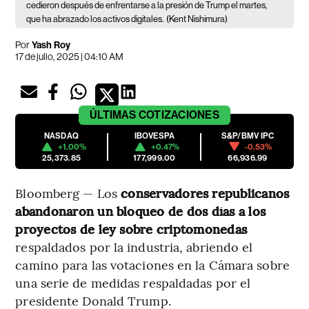
cedieron después de enfrentarse a la presión de Trump el martes,
que ha abrazado los activos digitales.
(Kent Nishimura)
Por
Yash Roy
17 de julio, 2025 | 04:10 AM
ÚLTIMAS
COTIZACIONES
NASDAQ
IBOVESPA
S&P/BMV IPC
+1.00%
+0.47%
-0.53%
25,373.85
177,999.00
66,936.99
Bloomberg — Los
conservadores republicanos
abandonaron un bloqueo de dos días a los
proyectos de ley sobre criptomonedas
respaldados por la industria, abriendo el
camino para las votaciones en la Cámara sobre
una serie de medidas respaldadas por el
presidente Donald Trump.