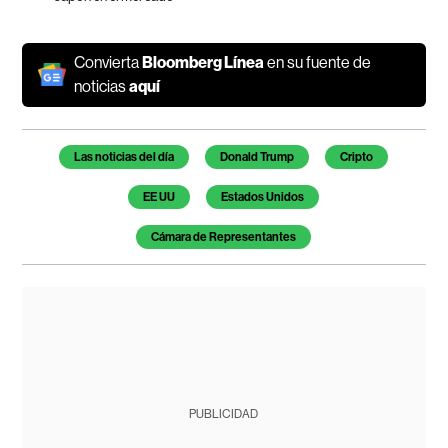
Convierta
Bloomberg Línea
en su fuente de
noticias
aquí
Temas de este artículo
Las noticias del día
Donald Trump
Cripto
EE UU
Estados Unidos
Cámara de Representantes
PUBLICIDAD