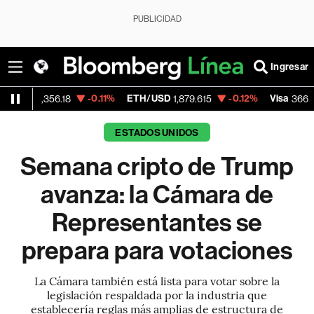
PUBLICIDAD
Ingresar
-0.11%
ETH/USD
-0.12%
Visa
-0.04
56.18
1,879.615
366.13
ESTADOS UNIDOS
Semana cripto de Trump
avanza: la Cámara de
Representantes se
prepara para votaciones
La Cámara también está lista para votar sobre la
legislación respaldada por la industria que
establecería reglas más amplias de estructura de