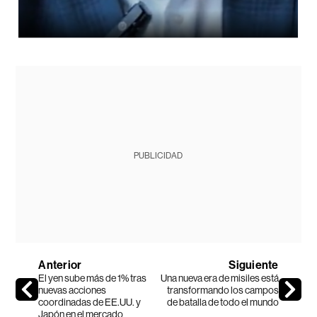
PUBLICIDAD
Anterior
Siguiente
El yen sube más de 1% tras
Una nueva era de misiles está
nuevas acciones
transformando los campos
coordinadas de EE.UU. y
de batalla de todo el mundo
Japón en el mercado