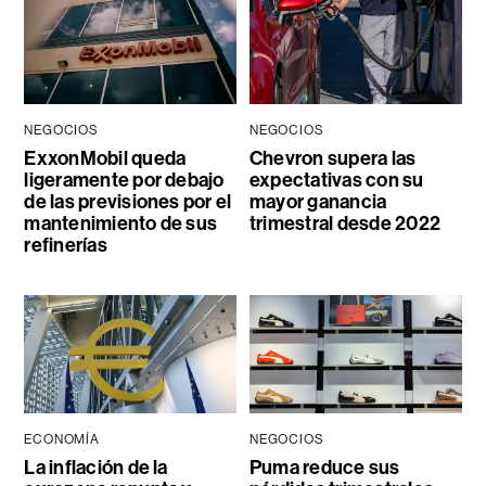
NEGOCIOS
NEGOCIOS
ExxonMobil queda
Chevron supera las
ligeramente por debajo
expectativas con su
de las previsiones por el
mayor ganancia
mantenimiento de sus
trimestral desde 2022
refinerías
ECONOMÍA
NEGOCIOS
La inflación de la
Puma reduce sus