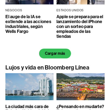
NEGOCIOS
ESTADOS UNIDOS
El auge de la IA se
Apple se prepara para el
extiende a las acciones
lanzamiento del iPhone
industriales, según
con un sorteo para
Wells Fargo
empleados de las
tiendas
Cargar más
Lujos y vida en Bloomberg Línea
La ciudad más cara de
¿Pensando en mudarte?