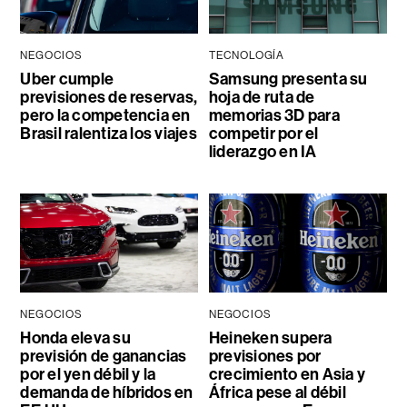
NEGOCIOS
TECNOLOGÍA
Uber cumple
Samsung presenta su
previsiones de reservas,
hoja de ruta de
pero la competencia en
memorias 3D para
Brasil ralentiza los viajes
competir por el
liderazgo en IA
NEGOCIOS
NEGOCIOS
Honda eleva su
Heineken supera
previsión de ganancias
previsiones por
por el yen débil y la
crecimiento en Asia y
demanda de híbridos en
África pese al débil