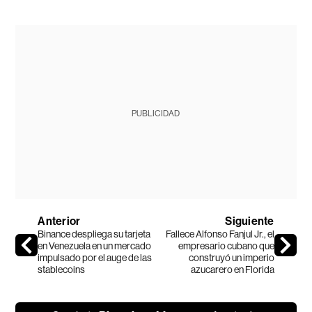
PUBLICIDAD
Anterior
Siguiente
Binance despliega su tarjeta
Fallece Alfonso Fanjul Jr., el
en Venezuela en un mercado
empresario cubano que
impulsado por el auge de las
construyó un imperio
stablecoins
azucarero en Florida