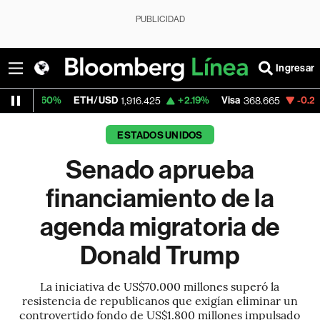
PUBLICIDAD
Ingresar
ETH/USD
+2.19%
Visa
-0.25%
Mercado
1,916.425
368.665
ESTADOS UNIDOS
Senado aprueba
financiamiento de la
agenda migratoria de
Donald Trump
La iniciativa de US$70.000 millones superó la
resistencia de republicanos que exigían eliminar un
controvertido fondo de US$1.800 millones impulsado