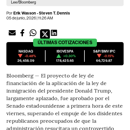
Lee/Bloomberg
Por
Erik Wasson - Steven T. Dennis
05 de junio, 2026 | 11:26 AM
ÚLTIMAS
COTIZACIONES
NASDAQ
IBOVESPA
S&P/BMV IPC
-0.48%
+0.30%
-0.15%
26,458.09
178,425.65
66,729.87
Bloomberg — El proyecto de ley de
financiación de la aplicación de la ley de
inmigración del presidente Donald Trump,
largamente aplazado, fue aprobado por el
Senado estadounidense a primera hora de este
viernes, superando el empuje de los disidentes
republicanos preocupados de que la
administración resucitara un controvertido