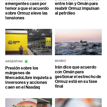
emergentes caen por
entre Irán y Omán para
temor a que el acuerdo
reabrir Ormuz impulsan
sobre Ormuz eleve las
al petróleo
tensiones
MUNDO
ARGENTINA
Irán dice que acuerdo
Presión sobre los
con Omán para
márgenes de
gestionar el estrecho de
MercadoLibre inquieta a
Ormuz está en su fase
inversores y acciones
final
caen en el Nasdaq