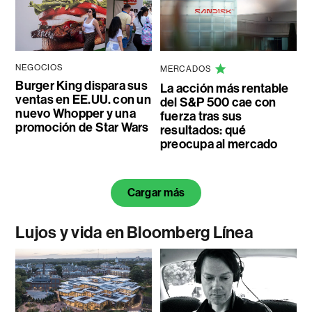
NEGOCIOS
MERCADOS
Burger King dispara sus
La acción más rentable
ventas en EE.UU. con un
del S&P 500 cae con
nuevo Whopper y una
fuerza tras sus
promoción de Star Wars
resultados: qué
preocupa al mercado
Cargar más
Lujos y vida en Bloomberg Línea