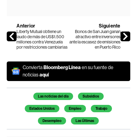
Anterior
Siguiente
Liberty Mutual obtiene un
Bonos de San Juan ganan
laudo de más de US$1.500
atractivo entre inversores
millones contra Venezuela
ante la escasez de emisiones
por restricciones cambiarias
en Puerto Rico
Convierta
Bloomberg Línea
en su fuente de
noticias
aquí
Temas de este artículo
Las noticias del día
Subsidios
Estados Unidos
Empleo
Trabajo
Desempleo
Las Últimas