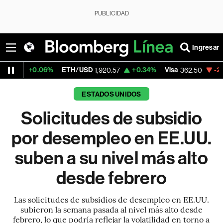
PUBLICIDAD
Ingresar
06%
ETH/USD
+0.34%
Visa
-2.15%
Mercad
1,920.57
362.50
ESTADOS UNIDOS
Solicitudes de subsidio
por desempleo en EE.UU.
suben a su nivel más alto
desde febrero
Las solicitudes de subsidios de desempleo en EE.UU.
subieron la semana pasada al nivel más alto desde
febrero, lo que podría reflejar la volatilidad en torno a