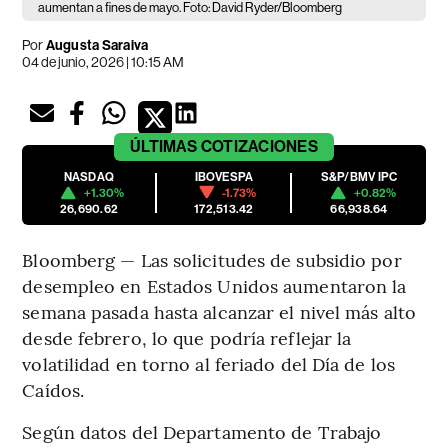
aumentan a fines de mayo. Foto: David Ryder/Bloomberg
Por
Augusta Saraiva
04 de junio, 2026 | 10:15 AM
ÚLTIMAS
COTIZACIONES
NASDAQ
IBOVESPA
S&P/BMV IPC
+1.30%
-1.73%
+0.82%
26,690.62
172,513.42
66,938.64
Bloomberg — Las solicitudes de subsidio por
desempleo en Estados Unidos aumentaron la
semana pasada hasta alcanzar el nivel más alto
desde febrero, lo que podría reflejar la
volatilidad en torno al feriado del Día de los
Caídos.
Según datos del Departamento de Trabajo