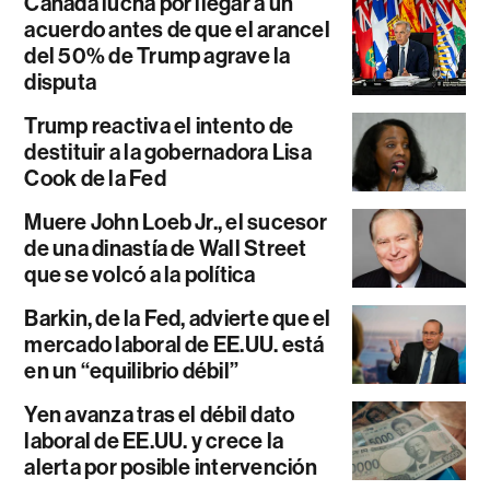
Canadá lucha por llegar a un
acuerdo antes de que el arancel
del 50% de Trump agrave la
disputa
Trump reactiva el intento de
destituir a la gobernadora Lisa
Cook de la Fed
Muere John Loeb Jr., el sucesor
de una dinastía de Wall Street
que se volcó a la política
Barkin, de la Fed, advierte que el
mercado laboral de EE.UU. está
en un “equilibrio débil”
Yen avanza tras el débil dato
laboral de EE.UU. y crece la
alerta por posible intervención