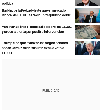
política
Barkin, de la Fed, advierte que el mercado
laboral de EE.UU. está en un “equilibrio débil”
Yen avanza tras el débil dato laboral de EE.UU.
y crece la alerta por posible intervención
Trump dice que avanzan las negociaciones
sobre Ormuz mientras Irán evalúa veto a
EE.UU.
PUBLICIDAD