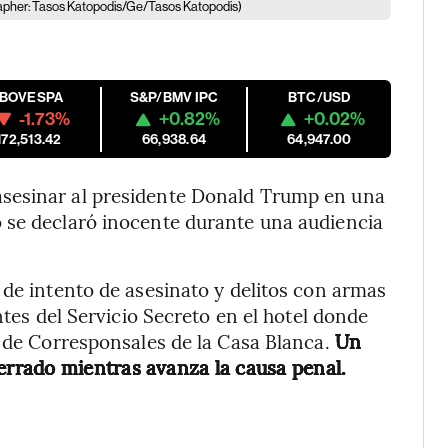
apher: Tasos Katopodis/Ge/Tasos Katopodis)
IBOVESPA
S&P/BMV IPC
BTC/USD
-1.73%
+0.82%
+0.02%
172,513.42
66,938.64
64,947.00
sesinar al presidente Donald Trump en una
 se declaró inocente durante una audiencia
 de intento de asesinato y delitos con armas
ntes del Servicio Secreto en el hotel donde
n de Corresponsales de la Casa Blanca.
Un
rrado mientras avanza la causa penal.