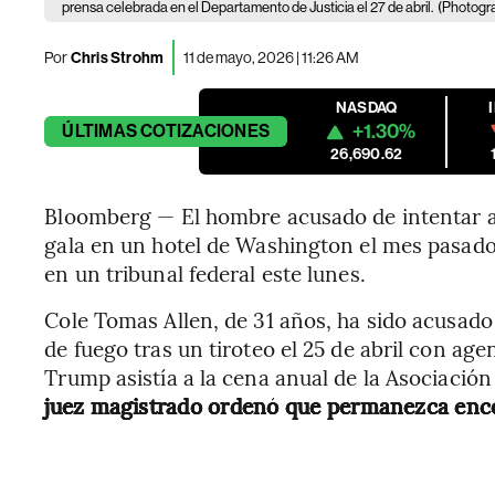
prensa celebrada en el Departamento de Justicia el 27 de abril.
(Photogr
Por
Chris Strohm
11 de mayo, 2026 | 11:26 AM
NASDAQ
+1.30%
ÚLTIMAS
COTIZACIONES
26,690.62
Bloomberg — El hombre acusado de intentar a
gala en un hotel de Washington el mes pasado
en un tribunal federal este lunes.
Cole Tomas Allen, de 31 años, ha sido acusado
de fuego tras un tiroteo el 25 de abril con age
Trump asistía a la cena anual de la Asociació
juez magistrado ordenó que permanezca ence