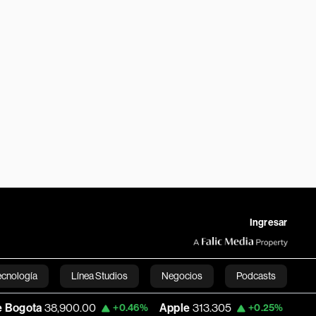
Ingresar
ecnología
Línea Studios
Negocios
Podcasts
900.00
Apple
313.305
USD COP
3,159.6
+0.46%
+0.25%
English