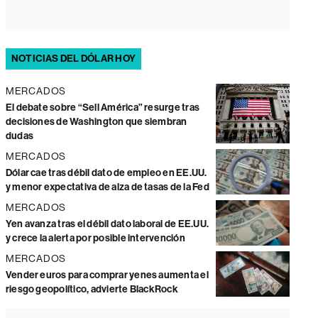
NOTICIAS DEL DÓLAR HOY
MERCADOS
El debate sobre “Sell América” resurge tras
decisiones de Washington que siembran
dudas
MERCADOS
Dólar cae tras débil dato de empleo en EE.UU.
y menor expectativa de alza de tasas de la Fed
MERCADOS
Yen avanza tras el débil dato laboral de EE.UU.
y crece la alerta por posible intervención
MERCADOS
Vender euros para comprar yenes aumenta el
riesgo geopolítico, advierte BlackRock