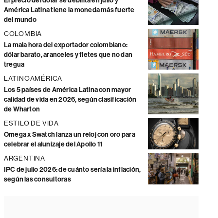
El precio del dólar se debilita en julio y
América Latina tiene la moneda más fuerte
del mundo
COLOMBIA
La mala hora del exportador colombiano:
dólar barato, aranceles y fletes que no dan
tregua
LATINOAMÉRICA
Los 5 países de América Latina con mayor
calidad de vida en 2026, según clasificación
de Wharton
ESTILO DE VIDA
Omega x Swatch lanza un reloj con oro para
celebrar el alunizaje del Apollo 11
ARGENTINA
IPC de julio 2026: de cuánto sería la inflación,
según las consultoras