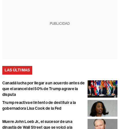
PUBLICIDAD
LAS ÚLTIMAS
Canadá lucha por llegar a un acuerdo antes de
que el arancel del 50% de Trump agrave la
disputa
Trump reactiva el intento de destituir a la
gobernadora Lisa Cook de la Fed
Muere John Loeb Jr., el sucesor de una
dinastía de Wall Street que se volcó a la