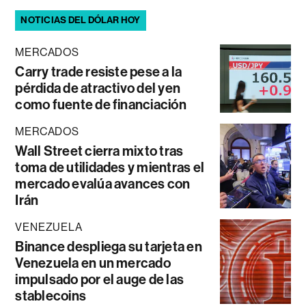
NOTICIAS DEL DÓLAR HOY
MERCADOS
Carry trade resiste pese a la
pérdida de atractivo del yen
como fuente de financiación
MERCADOS
Wall Street cierra mixto tras
toma de utilidades y mientras el
mercado evalúa avances con
Irán
VENEZUELA
Binance despliega su tarjeta en
Venezuela en un mercado
impulsado por el auge de las
stablecoins