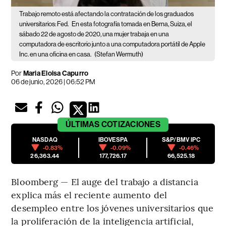
Trabajo remoto está afectando la contratación de los graduados
universitarios: Fed.
En esta fotografía tomada en Berna, Suiza, el
sábado 22 de agosto de 2020, una mujer trabaja en una
computadora de escritorio junto a una computadora portátil de Apple
Inc. en una oficina en casa.
(Stefan Wermuth)
Por
Maria Eloisa Capurro
06 de junio, 2026 | 06:52 PM
ÚLTIMAS
COTIZACIONES
NASDAQ
IBOVESPA
S&P/BMV IPC
-0.83%
-0.09%
-0.46%
26,363.44
177,726.17
66,525.18
Bloomberg — El auge del trabajo a distancia
explica más el reciente aumento del
desempleo entre los jóvenes universitarios que
la proliferación de la inteligencia artificial,