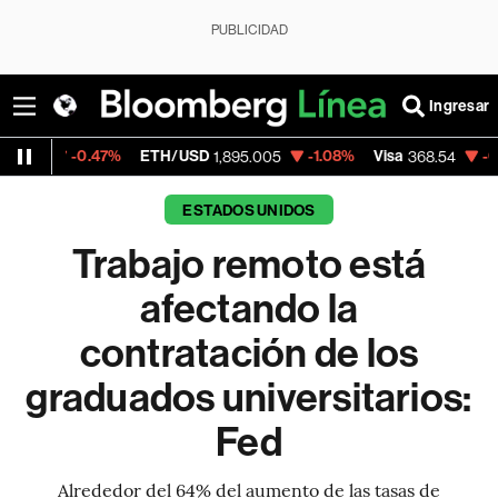
PUBLICIDAD
Ingresar
0.47%
ETH/USD
-1.08%
Visa
-0.28%
Mer
1,895.005
368.54
ESTADOS UNIDOS
Trabajo remoto está
afectando la
contratación de los
graduados universitarios:
Fed
Alrededor del 64% del aumento de las tasas de