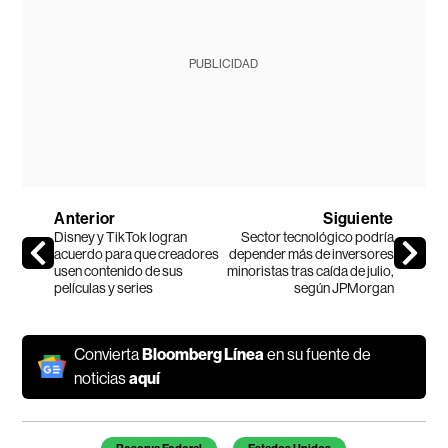
PUBLICIDAD
Anterior
Siguiente
Disney y TikTok logran
Sector tecnológico podría
acuerdo para que creadores
depender más de inversores
usen contenido de sus
minoristas tras caída de julio,
películas y series
según JPMorgan
Convierta
Bloomberg Línea
en su fuente de
noticias
aquí
Temas de este artículo