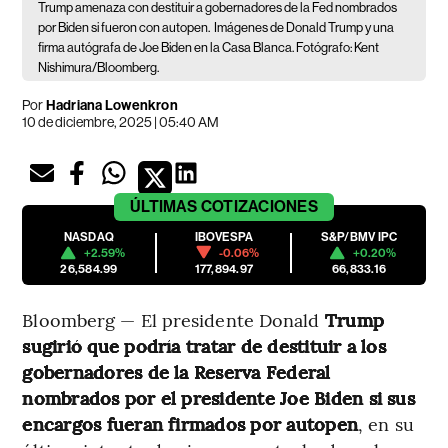
Trump amenaza con destituir a gobernadores de la Fed nombrados
por Biden si fueron con autopen.
Imágenes de Donald Trump y una
firma autógrafa de Joe Biden en la Casa Blanca. Fotógrafo: Kent
Nishimura/Bloomberg.
Por
Hadriana Lowenkron
10 de diciembre, 2025 | 05:40 AM
ÚLTIMAS
COTIZACIONES
NASDAQ
IBOVESPA
S&P/BMV IPC
+2.59%
-0.06%
+0.20%
26,584.99
177,894.97
66,833.16
Bloomberg — El presidente Donald
Trump
sugirió que podría tratar de destituir a los
gobernadores de la Reserva Federal
nombrados por el presidente Joe Biden si sus
encargos fueran firmados por autopen
, en su