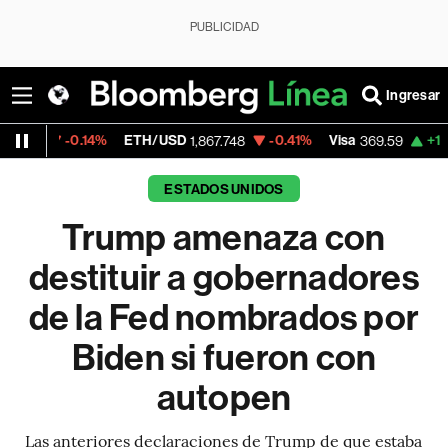
PUBLICIDAD
Ingresar
.14%
ETH/USD
-0.41%
Visa
+1.07%
Mercad
1,867.748
369.59
ESTADOS UNIDOS
Trump amenaza con
destituir a gobernadores
de la Fed nombrados por
Biden si fueron con
autopen
Las anteriores declaraciones de Trump de que estaba