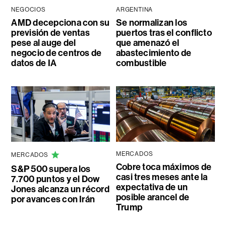
NEGOCIOS
ARGENTINA
AMD decepciona con su
Se normalizan los
previsión de ventas
puertos tras el conflicto
pese al auge del
que amenazó el
negocio de centros de
abastecimiento de
datos de IA
combustible
MERCADOS
MERCADOS
Cobre toca máximos de
S&P 500 supera los
casi tres meses ante la
7.700 puntos y el Dow
expectativa de un
Jones alcanza un récord
posible arancel de
por avances con Irán
Trump