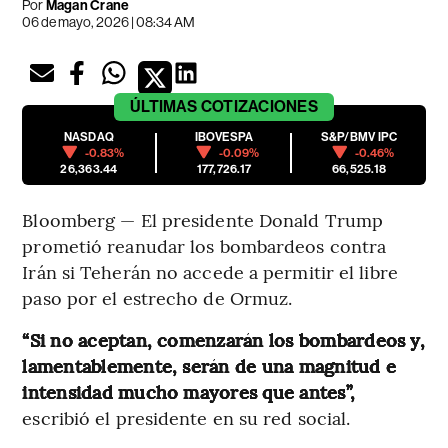
Por
Magan Crane
06 de mayo, 2026 | 08:34 AM
ÚLTIMAS
COTIZACIONES
NASDAQ
IBOVESPA
S&P/BMV IPC
-0.83%
-0.09%
-0.46%
26,363.44
177,726.17
66,525.18
Bloomberg — El presidente Donald Trump
prometió reanudar los bombardeos contra
Irán si Teherán no accede a permitir el libre
paso por el estrecho de Ormuz.
“Si no aceptan, comenzarán los bombardeos y,
lamentablemente, serán de una magnitud e
intensidad mucho mayores que antes”,
escribió el presidente en su red social.