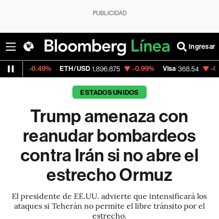
PUBLICIDAD
Ingresar
.49%
ETH/USD
-0.99%
Visa
-0.28%
Merc
1,896.875
368.54
ESTADOS UNIDOS
Trump amenaza con
reanudar bombardeos
contra Irán si no abre el
estrecho Ormuz
El presidente de EE.UU. advierte que intensificará los
ataques si Teherán no permite el libre tránsito por el
estrecho.