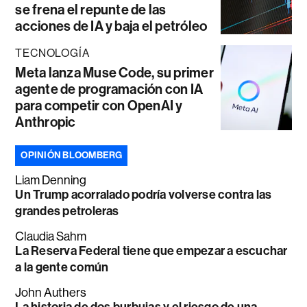
se frena el repunte de las
acciones de IA y baja el petróleo
TECNOLOGÍA
Meta lanza Muse Code, su primer
agente de programación con IA
para competir con OpenAI y
Anthropic
OPINIÓN BLOOMBERG
Liam Denning
Un Trump acorralado podría volverse contra las
grandes petroleras
Claudia Sahm
La Reserva Federal tiene que empezar a escuchar
a la gente común
John Authers
La historia de dos burbujas y el riesgo de una