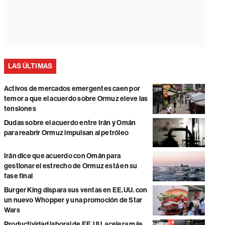
LAS ÚLTIMAS
Activos de mercados emergentes caen por
temor a que el acuerdo sobre Ormuz eleve las
tensiones
Dudas sobre el acuerdo entre Irán y Omán
para reabrir Ormuz impulsan al petróleo
Irán dice que acuerdo con Omán para
gestionar el estrecho de Ormuz está en su
fase final
Burger King dispara sus ventas en EE.UU. con
un nuevo Whopper y una promoción de Star
Wars
Productividad laboral de EE.UU. acelera más