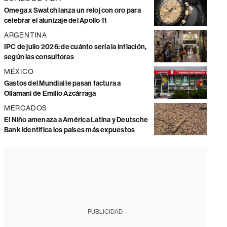
Omega x Swatch lanza un reloj con oro para
celebrar el alunizaje del Apollo 11
ARGENTINA
IPC de julio 2026: de cuánto sería la inflación,
según las consultoras
MÉXICO
Gastos del Mundial le pasan factura a
Ollamani de Emilio Azcárraga
MERCADOS
El Niño amenaza a América Latina y Deutsche
Bank identifica los países más expuestos
PUBLICIDAD