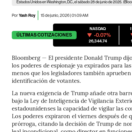
Estados Unidos en Washington, D.C., el sábado 28 de junio de 2025.
(Blo
Por
Yash Roy
15 de junio, 2026 | 01:09 AM
NASDAQ
-0.07%
ÚLTIMAS
COTIZACIONES
26,344.74
Bloomberg — El presidente Donald Trump dijo
los poderes de espionaje ya expirados para la
menos que los legisladores también aprueben 
identificación de votantes.
La nueva exigencia de Trump añade otra barre
bajo la Ley de Inteligencia de Vigilancia Exter
estadounidenses la capacidad de vigilar las 
Los poderes expiraron el viernes después de 
prórroga, citando la decisión de Trump de nomb
leal incondicional, como director en funciones