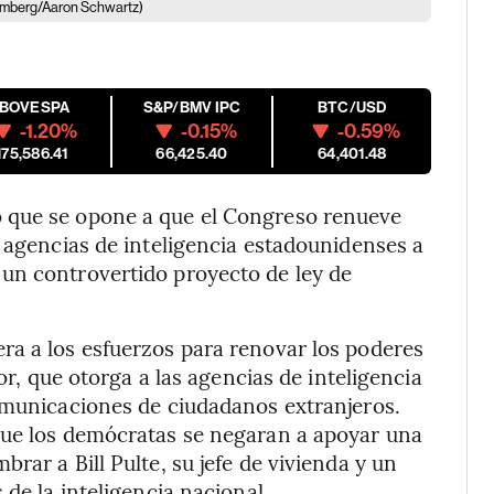
omberg/Aaron Schwartz)
IBOVESPA
S&P/BMV IPC
BTC/USD
-1.20%
-0.15%
-0.59%
175,586.41
66,425.40
64,401.48
 que se opone a que el Congreso renueve
s agencias de inteligencia estadounidenses a
un controvertido proyecto de ley de
ra a los esfuerzos para renovar los poderes
ior, que otorga a las agencias de inteligencia
comunicaciones de ciudadanos extranjeros.
que los demócratas se negaran a apoyar una
rar a Bill Pulte, su jefe de vivienda y un
 de la inteligencia nacional.