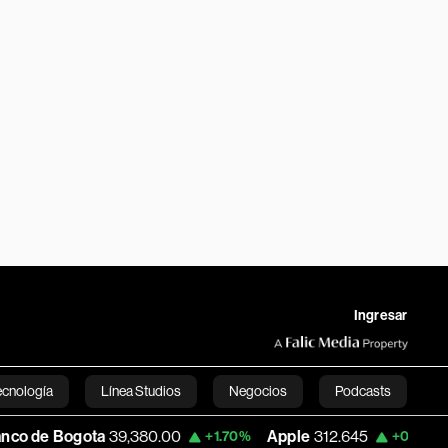
Ingresar
ecnología
Línea Studios
Negocios
Podcasts
ota
39,380.00
Apple
312.645
USD COP
+1.70%
+0.55%
English