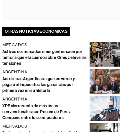
OTRAS NOTICIAS ECONÓMICAS
MERCADOS
Activos de mercados emergentes caen por
temor a que el acuerdo sobre Ormuz eleve las
tensiones
ARGENTINA
Aerolíneas Argentinas sigue en verde y
pagará el impuesto a las ganancias por
primera vez en su historia
ARGENTINA
YPF cierra venta de más áreas
convencionales con Pecom de Perez
Companc entre los compradores
MERCADOS