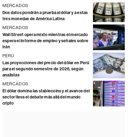
MERCADOS
Dos datos pondrán a prueba al dólar y a estas
tres monedas de América Latina
MERCADOS
Wall Street opera mixto mientras el mercado
espera el informe de empleo y señales sobre
Irán
PERÚ
Las proyecciones del precio del dólar en Perú
para el segundo semestre de 2026, según
analistas
MERCADOS
El dólar domina las stablecoins y el avance del
sector lleva el debate más allá del mundo
cripto