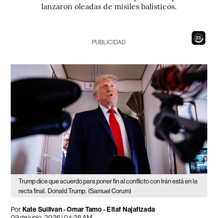
lanzaron oleadas de misiles balísticos.
21
PUBLICIDAD
Trump dice que acuerdo para poner fin al conflicto con Irán está en la
recta final.
Donald Trump.
(Samuel Corum)
Por
Kate Sullivan - Omar Tamo - Eltaf Najafizada
09 de junio, 2026 | 04:28 AM