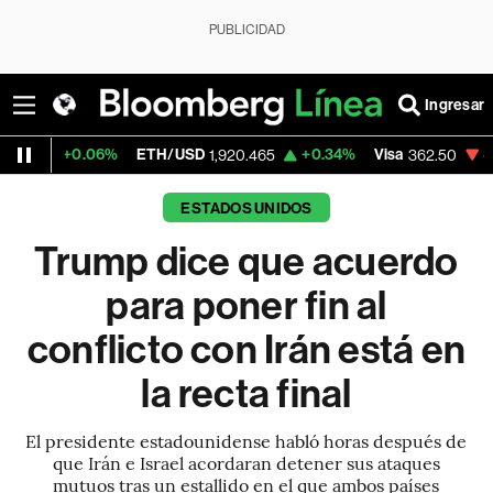
PUBLICIDAD
Ingresar
%
ETH/USD
+0.34%
Visa
-2.15%
Mercado
1,920.465
362.50
ESTADOS UNIDOS
Trump dice que acuerdo
para poner fin al
conflicto con Irán está en
la recta final
El presidente estadounidense habló horas después de
que Irán e Israel acordaran detener sus ataques
mutuos tras un estallido en el que ambos países