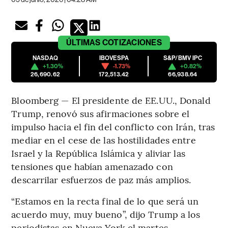
ÚLTIMAS
COTIZACIONES
NASDAQ
IBOVESPA
S&P/BMV IPC
+1.30%
-1.73%
+0.82%
26,690.62
172,513.42
66,938.64
Bloomberg — El presidente de EE.UU., Donald
Trump, renovó sus afirmaciones sobre el
impulso hacia el fin del conflicto con Irán, tras
mediar en el cese de las hostilidades entre
Israel y la República Islámica y aliviar las
tensiones que habían amenazado con
descarrilar esfuerzos de paz más amplios.
“Estamos en la recta final de lo que será un
acuerdo muy, muy bueno”, dijo Trump a los
periodistas en Nueva York el martes.