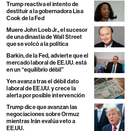
Trump reactiva el intento de
destituir a la gobernadora Lisa
Cook de la Fed
Muere John Loeb Jr., el sucesor
de una dinastía de Wall Street
que se volcó a la política
Barkin, de la Fed, advierte que el
mercado laboral de EE.UU. está
en un “equilibrio débil”
Yen avanza tras el débil dato
laboral de EE.UU. y crece la
alerta por posible intervención
Trump dice que avanzan las
negociaciones sobre Ormuz
mientras Irán evalúa veto a
EE.UU.