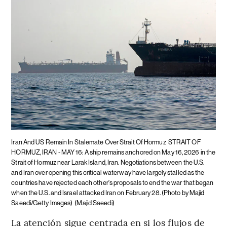
Iran And US Remain In Stalemate Over Strait Of Hormuz
STRAIT OF
HORMUZ, IRAN - MAY 16: A ship remains anchored on May 16, 2026 in the
Strait of Hormuz near Larak Island, Iran. Negotiations between the U.S.
and Iran over opening this critical waterway have largely stalled as the
countries have rejected each other's proposals to end the war that began
when the U.S. and Israel attacked Iran on February 28. (Photo by Majid
Saeedi/Getty Images)
(Majid Saeedi)
La atención sigue centrada en si los flujos de