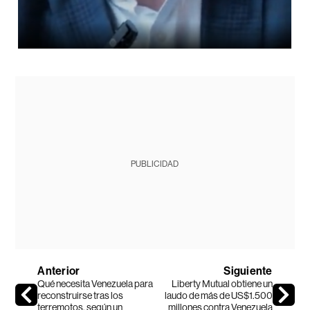
PUBLICIDAD
Anterior
Siguiente
Qué necesita Venezuela para
Liberty Mutual obtiene un
reconstruirse tras los
laudo de más de US$1.500
terremotos, según un
millones contra Venezuela