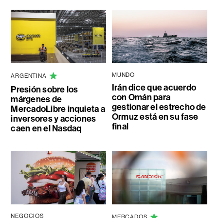
MUNDO
ARGENTINA
Irán dice que acuerdo
Presión sobre los
con Omán para
márgenes de
gestionar el estrecho de
MercadoLibre inquieta a
Ormuz está en su fase
inversores y acciones
final
caen en el Nasdaq
NEGOCIOS
MERCADOS