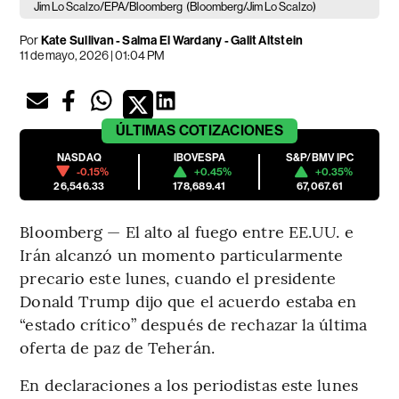
Jim Lo Scalzo/EPA/Bloomberg
(Bloomberg/Jim Lo Scalzo)
Por
Kate Sullivan - Salma El Wardany - Galit Altstein
11 de mayo, 2026 | 01:04 PM
ÚLTIMAS
COTIZACIONES
NASDAQ
IBOVESPA
S&P/BMV IPC
-0.15%
+0.45%
+0.35%
26,546.33
178,689.41
67,067.61
Bloomberg — El alto al fuego entre EE.UU. e
Irán alcanzó un momento particularmente
precario este lunes, cuando el presidente
Donald Trump dijo que el acuerdo estaba en
“estado crítico” después de rechazar la última
oferta de paz de Teherán.
En declaraciones a los periodistas este lunes