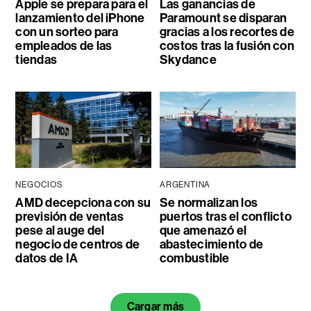
Apple se prepara para el
Las ganancias de
lanzamiento del iPhone
Paramount se disparan
con un sorteo para
gracias a los recortes de
empleados de las
costos tras la fusión con
tiendas
Skydance
NEGOCIOS
ARGENTINA
AMD decepciona con su
Se normalizan los
previsión de ventas
puertos tras el conflicto
pese al auge del
que amenazó el
negocio de centros de
abastecimiento de
datos de IA
combustible
Cargar más