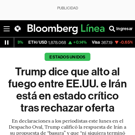
PUBLICIDAD
Ingresar
H/USD
+0.14%
Visa
-0.65%
MercadoLibre
1,878.068
367.19
1
ESTADOS UNIDOS
Trump dice que alto al
fuego entre EE.UU. e Irán
está en estado crítico
tras rechazar oferta
En declaraciones a los periodistas este lunes en el
Despacho Oval, Trump calificó la respuesta de Irán a
su propuesta de “basura” y que “ni siquiera terminó