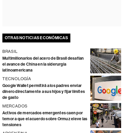
OTRAS NOTICIAS ECONÓMICAS
BRASIL
Multimillonarios del acero de Brasil desafían
el avance de China en la siderurgia
latinoamericana
TECNOLOGÍA
Google Wallet permitirá a los padres enviar
dinero directamente a sus hijos y fijar límites
de gasto
MERCADOS
Activos de mercados emergentes caen por
temor a que el acuerdo sobre Ormuz eleve las
tensiones