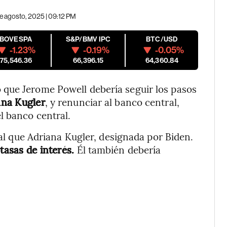
e agosto, 2025 | 09:12 PM
IBOVESPA
S&P/BMV IPC
BTC/USD
-1.23%
-0.19%
-0.05%
175,546.36
66,396.15
64,360.84
que Jerome Powell debería seguir los pasos
ana Kugler
, y renunciar al banco central,
l banco central.
ual que Adriana Kugler, designada por Biden.
tasas de interés.
Él también debería