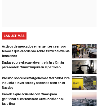
LAS ÚLTIMAS
Activos de mercados emergentes caen por
temor a que el acuerdo sobre Ormuz eleve las
tensiones
Dudas sobre el acuerdo entre Irán y Omán
para reabrir Ormuz impulsan al petróleo
Presión sobre los márgenes de MercadoLibre
inquieta a inversores y acciones caen en el
Nasdaq
Irán dice que acuerdo con Omán para
gestionar el estrecho de Ormuz está en su
fase final