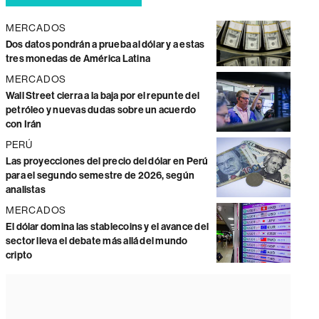
MERCADOS
Dos datos pondrán a prueba al dólar y a estas
tres monedas de América Latina
MERCADOS
Wall Street cierra a la baja por el repunte del
petróleo y nuevas dudas sobre un acuerdo
con Irán
PERÚ
Las proyecciones del precio del dólar en Perú
para el segundo semestre de 2026, según
analistas
MERCADOS
El dólar domina las stablecoins y el avance del
sector lleva el debate más allá del mundo
cripto