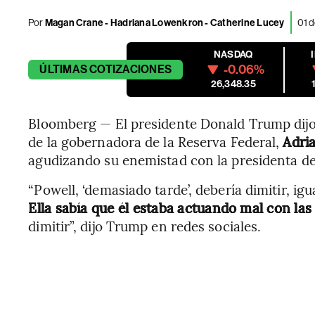
Por
Magan Crane - Hadriana Lowenkron - Catherine Lucey
01 d
NASDAQ
-0.06%
ÚLTIMAS
COTIZACIONES
26,348.35
Bloomberg — El presidente Donald Trump dijo 
de la gobernadora de la Reserva Federal,
Adri
agudizando su enemistad con la presidenta de
“Powell, ‘demasiado tarde’, debería dimitir, ig
Ella sabía que él estaba actuando mal con las 
dimitir”, dijo Trump en redes sociales.