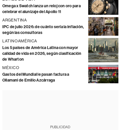
Omega x Swatch lanza un reloj con oro para
celebrar el alunizaje del Apollo 11
ARGENTINA
IPC de julio 2026: de cuánto sería la inflación,
según las consultoras
LATINOAMÉRICA
Los 5 países de América Latina con mayor
calidad de vida en 2026, según clasificación
de Wharton
MÉXICO
Gastos del Mundial le pasan factura a
Ollamani de Emilio Azcárraga
PUBLICIDAD