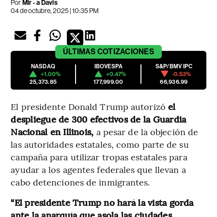
Por
Mir - a Davis
04 de octubre, 2025 | 10:35 PM
ÚLTIMAS
COTIZACIONES
NASDAQ
IBOVESPA
S&P/BMV IPC
+1.00%
+0.47%
-0.53%
25,373.85
177,999.00
66,936.99
El presidente Donald Trump autorizó
el
despliegue de 300 efectivos de la Guardia
Nacional en Illinois,
a pesar de la objeción de
las autoridades estatales, como parte de su
campaña para utilizar tropas estatales para
ayudar a los agentes federales que llevan a
cabo detenciones de inmigrantes.
“El presidente Trump no hará la vista gorda
ante la anarquía que asola las ciudades