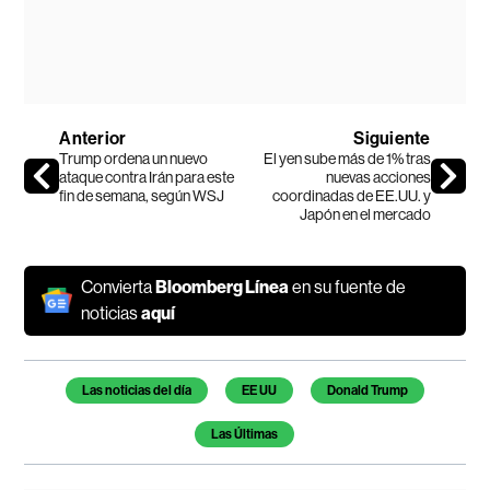
Anterior
Siguiente
Trump ordena un nuevo
El yen sube más de 1% tras
ataque contra Irán para este
nuevas acciones
fin de semana, según WSJ
coordinadas de EE.UU. y
Japón en el mercado
Convierta
Bloomberg Línea
en su fuente de
noticias
aquí
Temas de este artículo
Las noticias del día
EE UU
Donald Trump
Las Últimas