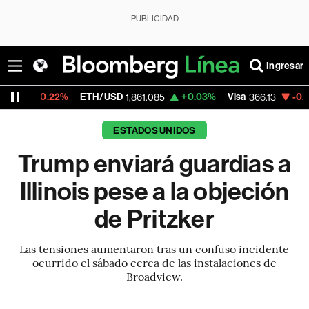
PUBLICIDAD
Ingresar
2%
ETH/USD
+0.03%
Visa
-0.04%
Mercad
1,861.085
366.13
ESTADOS UNIDOS
Trump enviará guardias a
Illinois pese a la objeción
de Pritzker
Las tensiones aumentaron tras un confuso incidente
ocurrido el sábado cerca de las instalaciones de
Broadview.