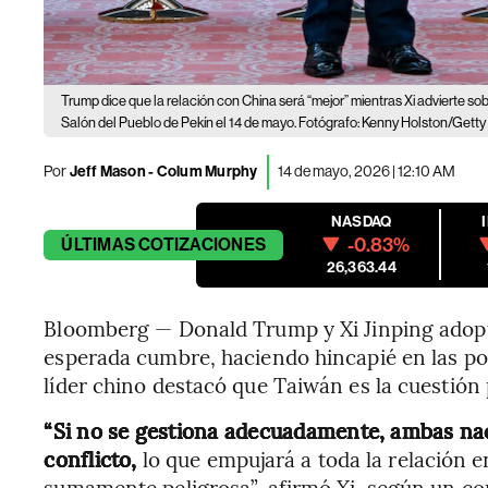
Trump dice que la relación con China será “mejor” mientras Xi advierte so
Salón del Pueblo de Pekín el 14 de mayo. Fotógrafo: Kenny Holston/Gett
Por
Jeff Mason - Colum Murphy
14 de mayo, 2026 | 12:10 AM
NASDAQ
-0.83%
ÚLTIMAS
COTIZACIONES
26,363.44
Bloomberg — Donald Trump y Xi Jinping adopta
esperada cumbre, haciendo hincapié en las pos
líder chino destacó que Taiwán es la cuestión p
“Si no se gestiona adecuadamente, ambas nac
conflicto,
lo que empujará a toda la relación 
sumamente peligrosa”, afirmó Xi, según un co