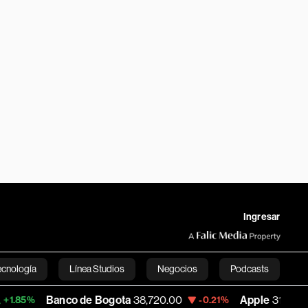
Ingresar
ecnología
Línea Studios
Negocios
Podcasts
Banco de Bogota
38,720.00
Apple
310.94
-0.21%
+0.55%
English