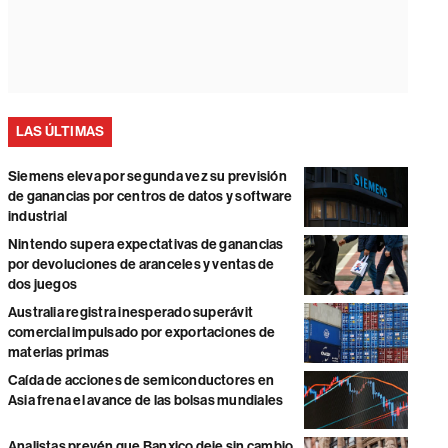
LAS ÚLTIMAS
Siemens eleva por segunda vez su previsión
de ganancias por centros de datos y software
industrial
Nintendo supera expectativas de ganancias
por devoluciones de aranceles y ventas de
dos juegos
Australia registra inesperado superávit
comercial impulsado por exportaciones de
materias primas
Caída de acciones de semiconductores en
Asia frena el avance de las bolsas mundiales
Analistas prevén que Banxico deje sin cambio