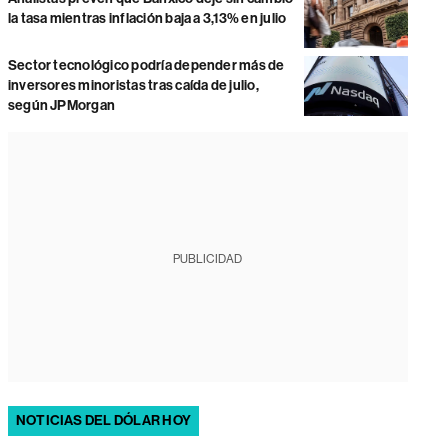
la tasa mientras inflación baja a 3,13% en julio
Sector tecnológico podría depender más de
inversores minoristas tras caída de julio,
según JPMorgan
PUBLICIDAD
NOTICIAS DEL DÓLAR HOY