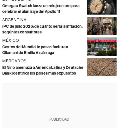
Omega x Swatch lanza un reloj con oro para
celebrar el alunizaje del Apollo 11
ARGENTINA
IPC de julio 2026: de cuánto sería la inflación,
según las consultoras
MÉXICO
Gastos del Mundial le pasan factura a
Ollamani de Emilio Azcárraga
MERCADOS
El Niño amenaza a América Latina y Deutsche
Bank identifica los países más expuestos
PUBLICIDAD