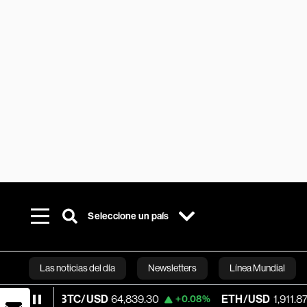
Seleccione un país
Las noticias del día
Newsletters
Línea Mundial
BTC/USD
64,839.30
ETH/USD
1,911.878
+0.08%
-0.20
Bloomberg 