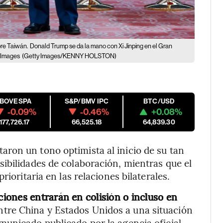
bre Taiwán.
Donald Trump se da la mano con Xi Jinping en el Gran
y Images
(Getty Images/KENNY HOLSTON)
IBOVESPA
S&P/BMV IPC
BTC/USD
-0.09%
-0.46%
+0.08%
177,726.17
66,525.18
64,839.30
ron un tono optimista al inicio de su tan
ibilidades de colaboración, mientras que el
rioritaria en las relaciones bilaterales.
iones entrarán en colisión o incluso en
entre China y Estados Unidos a una situación
municado publicado por la agencia oficial