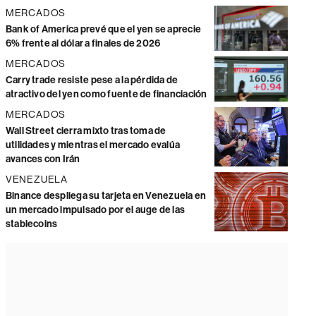
MERCADOS
Bank of America prevé que el yen se aprecie
6% frente al dólar a finales de 2026
MERCADOS
Carry trade resiste pese a la pérdida de
atractivo del yen como fuente de financiación
MERCADOS
Wall Street cierra mixto tras toma de
utilidades y mientras el mercado evalúa
avances con Irán
VENEZUELA
Binance despliega su tarjeta en Venezuela en
un mercado impulsado por el auge de las
stablecoins