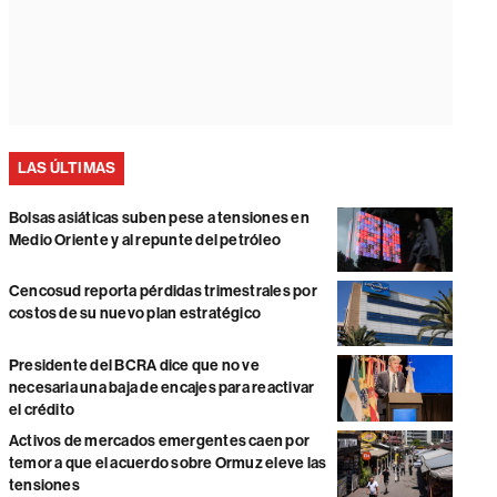
LAS ÚLTIMAS
Bolsas asiáticas suben pese a tensiones en
Medio Oriente y al repunte del petróleo
Cencosud reporta pérdidas trimestrales por
costos de su nuevo plan estratégico
Presidente del BCRA dice que no ve
necesaria una baja de encajes para reactivar
el crédito
Activos de mercados emergentes caen por
temor a que el acuerdo sobre Ormuz eleve las
tensiones