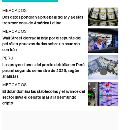
MERCADOS
Dos datos pondrán a prueba al dólar y a estas
tres monedas de América Latina
MERCADOS
Wall Street cierra a la baja por el repunte del
petróleo y nuevas dudas sobre un acuerdo
con Irán
PERÚ
Las proyecciones del precio del dólar en Perú
para el segundo semestre de 2026, según
analistas
MERCADOS
El dólar domina las stablecoins y el avance del
sector lleva el debate más allá del mundo
cripto