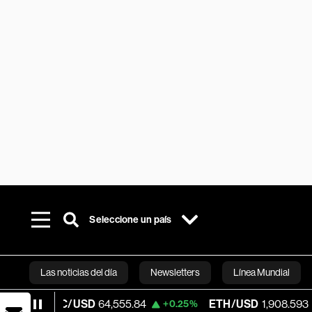
Seleccione un país
Las noticias del día
Newsletters
Línea Mundial
TC/USD
64,555.84
ETH/USD
1,908.593
+0.25%
+0.14%
Bloomberg 