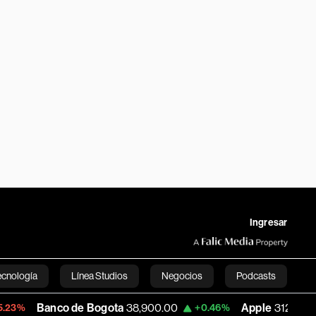
Ingresar
ecnología
Línea Studios
Negocios
Podcasts
co de Bogota
38,900.00
Apple
312.53
+0.46%
+0.51%
English