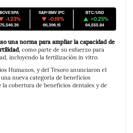
IBOVESPA
S&P/BMV IPC
BTC/USD
-1.23%
-0.19%
+0.25%
175,546.36
66,396.15
64,555.84
so una norma para ampliar la capacidad de
rtilidad
, como parte de su esfuerzo para
ad, incluyendo la fertilización in vitro.
ios Humanos, y del Tesoro anunciaron el
una nueva categoría de beneficios
 la cobertura de beneficios dentales y de