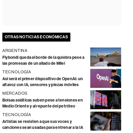
OTRAS NOTICIAS ECONÓMICAS
ARGENTINA
Flybondi queda al borde de la quiebra pese a
las promesas de un aliado de Milei
TECNOLOGÍA
Así será el primer dispositivo de OpenAI: un
altavoz con IA, sensores y piezas móviles
MERCADOS
Bolsas asiáticas suben pese a tensiones en
Medio Oriente y al repunte del petróleo
TECNOLOGÍA
Artistas se resisten a que sus voces y
canciones sean usadas para entrenar a la IA