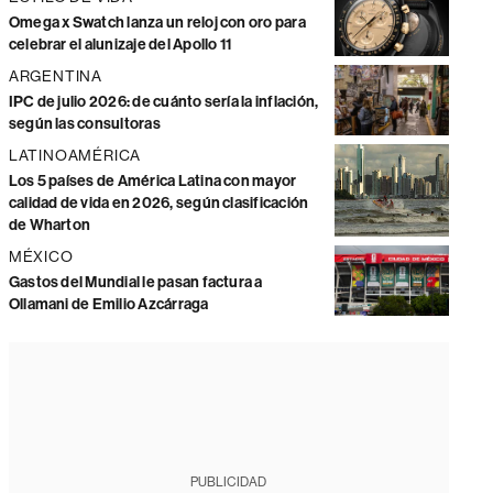
Omega x Swatch lanza un reloj con oro para
celebrar el alunizaje del Apollo 11
ARGENTINA
IPC de julio 2026: de cuánto sería la inflación,
según las consultoras
LATINOAMÉRICA
Los 5 países de América Latina con mayor
calidad de vida en 2026, según clasificación
de Wharton
MÉXICO
Gastos del Mundial le pasan factura a
Ollamani de Emilio Azcárraga
PUBLICIDAD