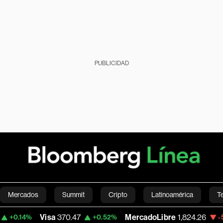
PUBLICIDAD
Mercados
Summit
Cripto
Latinoamérica
T
Visa
370.47
MercadoLibre
1,824.26
Ban
+0.52%
-5.23%
Green
Economía
Estilo de vida
Mundo
Videos