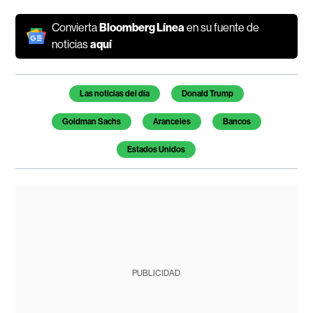
Convierta
Bloomberg Línea
en su fuente de
noticias
aquí
Temas de este artículo
Las noticias del día
Donald Trump
Goldman Sachs
Aranceles
Bancos
Estados Unidos
PUBLICIDAD