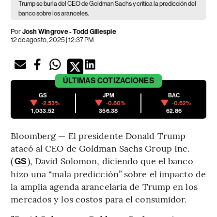
Trump se burla del CEO de Goldman Sachs y critica la predicción del
banco sobre los aranceles.
Por
Josh Wingrove - Todd Gillespie
12 de agosto, 2025 | 12:37 PM
ÚLTIMAS
COTIZACIONES
GS
JPM
BAC
-2.53%
-0.80%
-0.62%
1,033.52
356.38
62.86
Bloomberg — El presidente Donald Trump
atacó al CEO de Goldman Sachs Group Inc.
(
), David Solomon, diciendo que el banco
GS
hizo una “mala predicción” sobre el impacto de
la amplia agenda arancelaria de Trump en los
mercados y los costos para el consumidor.