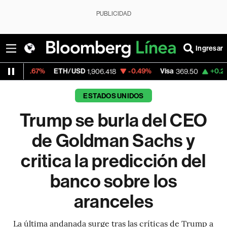
PUBLICIDAD
Ingresar
7%
ETH/USD
-0.49%
Visa
+0.26%
Mercad
1,906.418
369.50
ESTADOS UNIDOS
Trump se burla del CEO
de Goldman Sachs y
critica la predicción del
banco sobre los
aranceles
La última andanada surge tras las críticas de Trump a