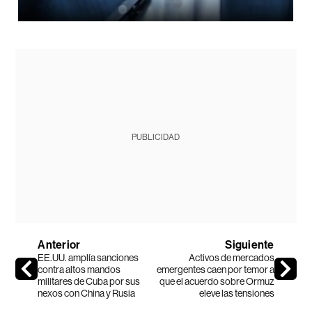
PUBLICIDAD
Anterior
Siguiente
EE.UU. amplía sanciones
Activos de mercados
contra altos mandos
emergentes caen por temor a
militares de Cuba por sus
que el acuerdo sobre Ormuz
nexos con China y Rusia
eleve las tensiones