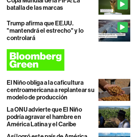
Copa Mundial de la FIFA: La
batalla de las marcas
Trump afirma que EE.UU.
"mantendrá el estrecho" y lo
controlará
El Niño obliga a la caficultura
centroamericana a replantear su
modelo de producción
La ONU advierte que El Niño
podría agravar el hambre en
América Latina y el Caribe
Así logró este país de América