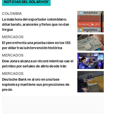
NOTICIAS DEL DÓLAR HOY
COLOMBIA
La mala hora del exportador colombiano:
dólar barato, aranceles y fletes que no dan
tregua
MERCADOS
El yen enfrenta una prueba clave en los 155
por dólar tras la intervención histórica
MERCADOS
Dow Jones alcanza un récord mientras cae el
petróleo por señales de alivio desde Irán
MERCADOS
Deutsche Bank ve al oro en una fase
explosiva y mantiene sus proyecciones de
precio