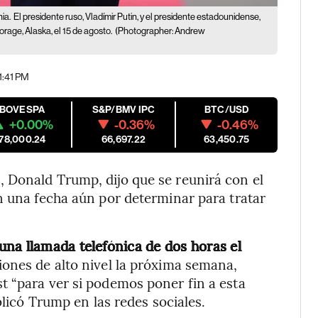
ia.
El presidente ruso, Vladímir Putin, y el presidente estadounidense,
age, Alaska, el 15 de agosto.
(Photographer: Andrew
01:41 PM
IBOVESPA
S&P/BMV IPC
BTC/USD
+0.00%
-0.36%
-0.46%
178,000.24
66,697.22
63,450.75
 Donald Trump, dijo que se reunirá con el
n una fecha aún por determinar para tratar
na llamada telefónica de dos horas el
ones de alto nivel la próxima semana,
t “para ver si podemos poner fin a esta
blicó Trump en las redes sociales.