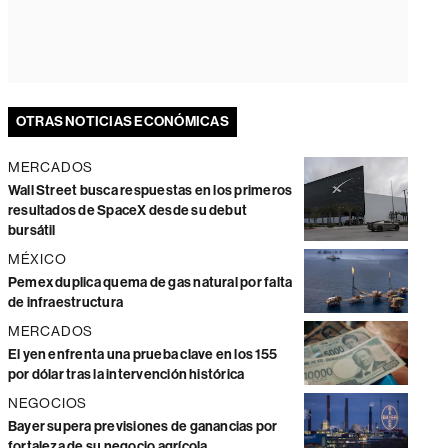
OTRAS NOTICIAS ECONÓMICAS
MERCADOS
Wall Street busca respuestas en los primeros
resultados de SpaceX desde su debut
bursátil
MÉXICO
Pemex duplica quema de gas natural por falta
de infraestructura
MERCADOS
El yen enfrenta una prueba clave en los 155
por dólar tras la intervención histórica
NEGOCIOS
Bayer supera previsiones de ganancias por
fortaleza de su negocio agrícola