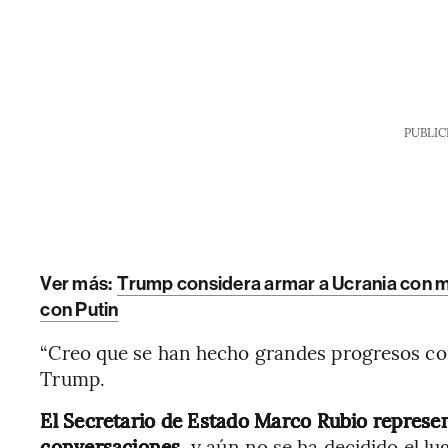
PUBLIC
Ver más:
Trump considera armar a Ucrania con 
con Putin
“Creo que se han hecho grandes progresos con
Trump.
El Secretario de Estado Marco Rubio represent
conversaciones,
y aún no se ha decidido el lu