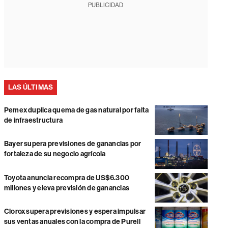
PUBLICIDAD
LAS ÚLTIMAS
Pemex duplica quema de gas natural por falta
de infraestructura
Bayer supera previsiones de ganancias por
fortaleza de su negocio agrícola
Toyota anuncia recompra de US$6.300
millones y eleva previsión de ganancias
Clorox supera previsiones y espera impulsar
sus ventas anuales con la compra de Purell