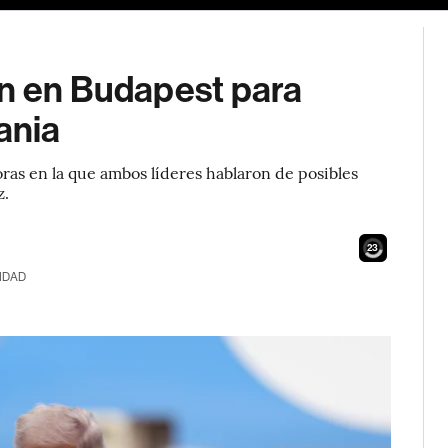
in en Budapest para
ania
oras en la que ambos líderes hablaron de posibles
z.
22
IDAD