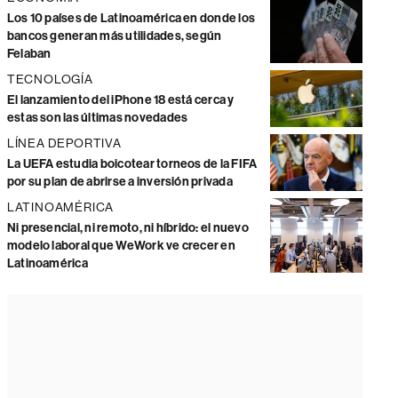
Los 10 países de Latinoamérica en donde los
bancos generan más utilidades, según
Felaban
TECNOLOGÍA
El lanzamiento del iPhone 18 está cerca y
estas son las últimas novedades
LÍNEA DEPORTIVA
La UEFA estudia boicotear torneos de la FIFA
por su plan de abrirse a inversión privada
LATINOAMÉRICA
Ni presencial, ni remoto, ni híbrido: el nuevo
modelo laboral que WeWork ve crecer en
Latinoamérica