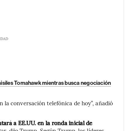
IDAD
misiles Tomahawk mientras busca negociación
 la conversación telefónica de hoy”, añadió
ará a EE.UU. en la ronda inicial de
gar, dijo Trump. Según Trump, los líderes