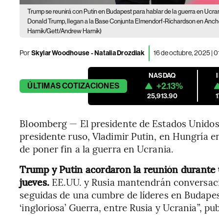
Trump se reunirá con Putin en Budapest para hablar de la guerra en Ucran
Donald Trump, llegan a la Base Conjunta Elmendorf-Richardson en Anchor
Harnik/Gett/Andrew Harnik)
Por
Skylar Woodhouse - Natalia Drozdiak
16 de octubre, 2025 | 
NASDAQ
+2.13%
ÚLTIMAS
COTIZACIONES
25,913.90
Bloomberg — El presidente de Estados Unidos,
presidente ruso, Vladimir Putin, en Hungría e
de poner fin a la guerra en Ucrania.
Trump y Putin acordaron la reunión durante u
jueves.
EE.UU. y Rusia mantendrán conversaci
seguidas de una cumbre de líderes en Budapes
‘ingloriosa’ Guerra, entre Rusia y Ucrania”, pu