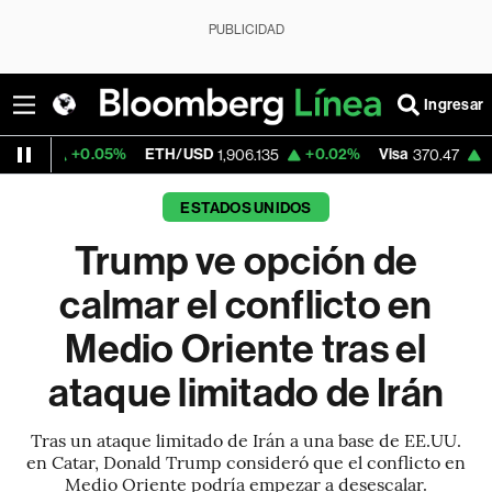
PUBLICIDAD
Ingresar
5%
ETH/USD
+0.02%
Visa
+0.52%
Merca
1,906.135
370.47
ESTADOS UNIDOS
Trump ve opción de
calmar el conflicto en
Medio Oriente tras el
ataque limitado de Irán
Tras un ataque limitado de Irán a una base de EE.UU.
en Catar, Donald Trump consideró que el conflicto en
Medio Oriente podría empezar a desescalar.