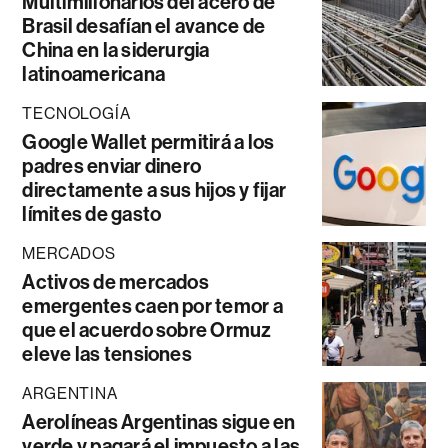
Multimillonarios del acero de
Brasil desafían el avance de
China en la siderurgia
latinoamericana
TECNOLOGÍA
Google Wallet permitirá a los
padres enviar dinero
directamente a sus hijos y fijar
límites de gasto
MERCADOS
Activos de mercados
emergentes caen por temor a
que el acuerdo sobre Ormuz
eleve las tensiones
ARGENTINA
Aerolíneas Argentinas sigue en
verde y pagará el impuesto a las