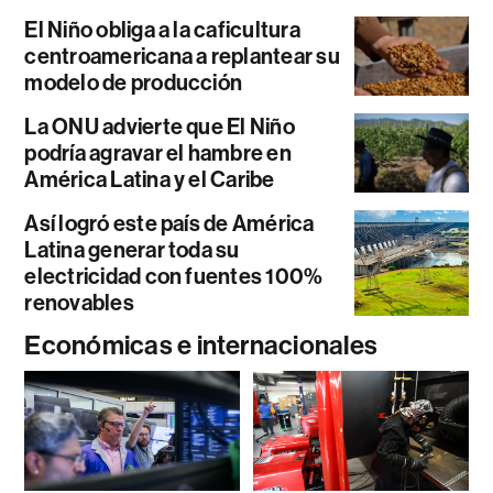
El Niño obliga a la caficultura
centroamericana a replantear su
modelo de producción
La ONU advierte que El Niño
podría agravar el hambre en
América Latina y el Caribe
Así logró este país de América
Latina generar toda su
electricidad con fuentes 100%
renovables
Económicas e internacionales