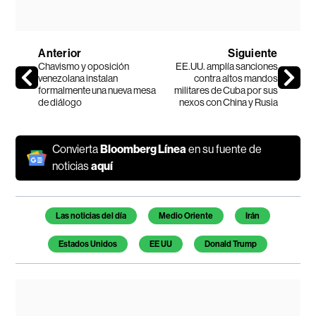
Anterior
Siguiente
Chavismo y oposición
EE.UU. amplía sanciones
venezolana instalan
contra altos mandos
formalmente una nueva mesa
militares de Cuba por sus
de diálogo
nexos con China y Rusia
Convierta
Bloomberg Línea
en su fuente de
noticias
aquí
Temas de este artículo
Las noticias del día
Medio Oriente
Irán
Estados Unidos
EE UU
Donald Trump