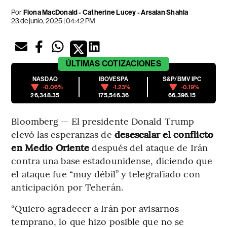
Por
Fiona MacDonald - Catherine Lucey - Arsalan Shahla
23 de junio, 2025 | 04:42 PM
ÚLTIMAS
COTIZACIONES
NASDAQ
IBOVESPA
S&P/BMV IPC
-0.06%
-1.23%
-0.19%
26,348.35
175,546.36
66,396.15
Bloomberg — El presidente Donald Trump
elevó las esperanzas de
desescalar el conflicto
en Medio Oriente
después del ataque de Irán
contra una base estadounidense, diciendo que
el ataque fue “muy débil” y telegrafiado con
anticipación por Teherán.
“Quiero agradecer a Irán por avisarnos
temprano, lo que hizo posible que no se