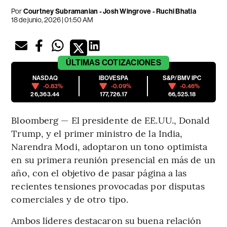
Por
Courtney Subramanian - Josh Wingrove - Ruchi Bhatia
18 de junio, 2026 | 01:50 AM
ÚLTIMAS
COTIZACIONES
NASDAQ
IBOVESPA
S&P/BMV IPC
-0.83%
-0.09%
-0.46%
26,363.44
177,726.17
66,525.18
Bloomberg — El presidente de EE.UU., Donald
Trump, y el primer ministro de la India,
Narendra Modi, adoptaron un tono optimista
en su primera reunión presencial en más de un
año, con el objetivo de pasar página a las
recientes tensiones provocadas por disputas
comerciales y de otro tipo.
Ambos líderes destacaron su buena relación