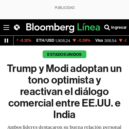
PUBLICIDAD
Ingresar
2%
ETH/USD
-0.39%
Visa
-0.28%
Mercado
1,908.24
368.54
ESTADOS UNIDOS
Trump y Modi adoptan un
tono optimista y
reactivan el diálogo
comercial entre EE.UU. e
India
Ambos líderes destacaron su buena relación personal