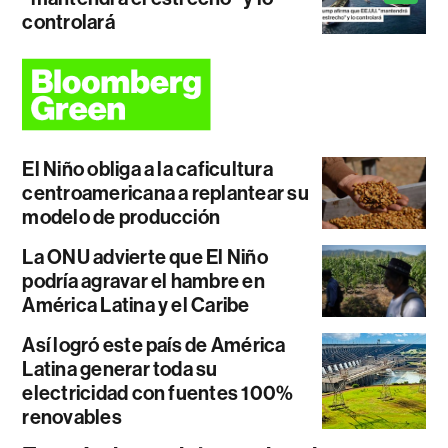
controlará
El Niño obliga a la caficultura
centroamericana a replantear su
modelo de producción
La ONU advierte que El Niño
podría agravar el hambre en
América Latina y el Caribe
Así logró este país de América
Latina generar toda su
electricidad con fuentes 100%
renovables