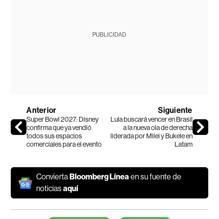
PUBLICIDAD
Anterior
Siguiente
Super Bowl 2027: Disney
Lula buscará vencer en Brasil
confirma que ya vendió
a la nueva ola de derecha
todos sus espacios
liderada por Milei y Bukele en
comerciales para el evento
Latam
Convierta
Bloomberg Línea
en su fuente de
noticias
aquí