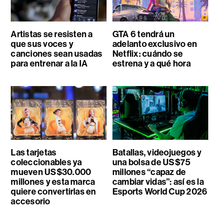
Artistas se resisten a
GTA 6 tendrá un
que sus voces y
adelanto exclusivo en
canciones sean usadas
Netflix: cuándo se
para entrenar a la IA
estrena y a qué hora
Las tarjetas
Batallas, videojuegos y
coleccionables ya
una bolsa de US$75
mueven US$30.000
millones “capaz de
millones y esta marca
cambiar vidas”: así es la
quiere convertirlas en
Esports World Cup 2026
accesorio