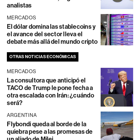
analistas
MERCADOS
El dólar domina las stablecoins y
el avance del sector lleva el
debate más allá del mundo cripto
OTRAS NOTICIAS ECONÓMICAS
MERCADOS
La consultora que anticipó el
TACO de Trump le pone fecha a
otra escalada con Irán: ¿cuándo
será?
ARGENTINA
Flybondi queda al borde de la
quiebra pese a las promesas de
un aliado de Milei