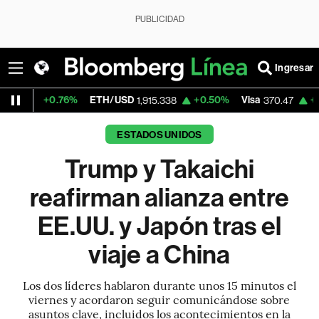
PUBLICIDAD
Ingresar
76%
ETH/USD
+0.50%
Visa
+0.52%
Merc
1,915.338
370.47
ESTADOS UNIDOS
Trump y Takaichi
reafirman alianza entre
EE.UU. y Japón tras el
viaje a China
Los dos líderes hablaron durante unos 15 minutos el
viernes y acordaron seguir comunicándose sobre
asuntos clave, incluidos los acontecimientos en la