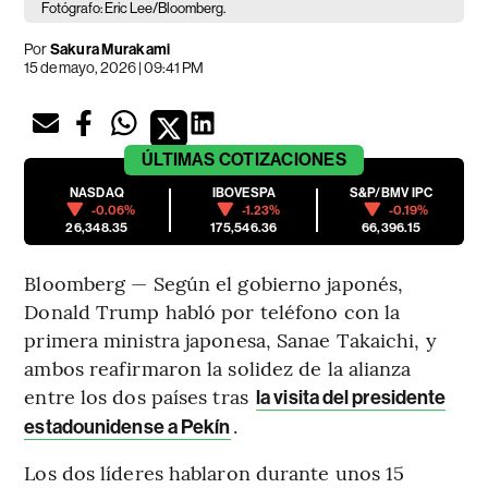
Fotógrafo: Eric Lee/Bloomberg.
Por
Sakura Murakami
15 de mayo, 2026 | 09:41 PM
ÚLTIMAS
COTIZACIONES
NASDAQ
IBOVESPA
S&P/BMV IPC
-0.06%
-1.23%
-0.19%
26,348.35
175,546.36
66,396.15
Bloomberg — Según el gobierno japonés,
Donald Trump habló por teléfono con la
primera ministra japonesa, Sanae Takaichi, y
ambos reafirmaron la solidez de la alianza
entre los dos países tras
la visita del presidente
.
estadounidense a Pekín
Los dos líderes hablaron durante unos 15