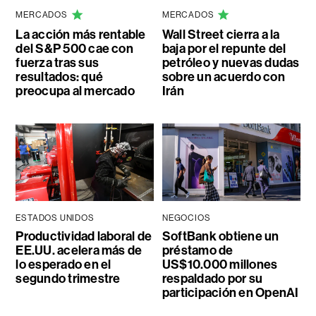
MERCADOS
MERCADOS
La acción más rentable
Wall Street cierra a la
del S&P 500 cae con
baja por el repunte del
fuerza tras sus
petróleo y nuevas dudas
resultados: qué
sobre un acuerdo con
preocupa al mercado
Irán
ESTADOS UNIDOS
NEGOCIOS
Productividad laboral de
SoftBank obtiene un
EE.UU. acelera más de
préstamo de
lo esperado en el
US$10.000 millones
segundo trimestre
respaldado por su
participación en OpenAI