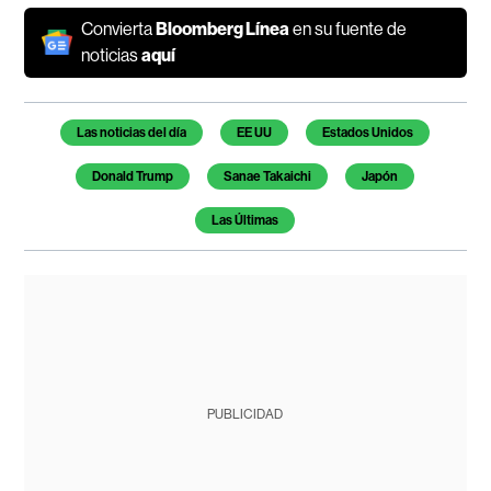
Convierta
Bloomberg Línea
en su fuente de
noticias
aquí
Temas de este artículo
Las noticias del día
EE UU
Estados Unidos
Donald Trump
Sanae Takaichi
Japón
Las Últimas
PUBLICIDAD