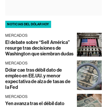
NOTICIAS DEL DÓLAR HOY
MERCADOS
El debate sobre “Sell América”
resurge tras decisiones de
Washington que siembran dudas
MERCADOS
Dólar cae tras débil dato de
empleo en EE.UU. y menor
expectativa de alza de tasas de
la Fed
MERCADOS
Yen avanza tras el débil dato