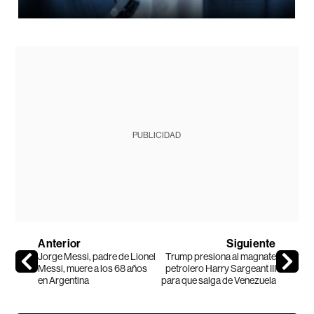
PUBLICIDAD
Anterior
Siguiente
Jorge Messi, padre de Lionel
Trump presiona al magnate
Messi, muere a los 68 años
petrolero Harry Sargeant III
en Argentina
para que salga de Venezuela