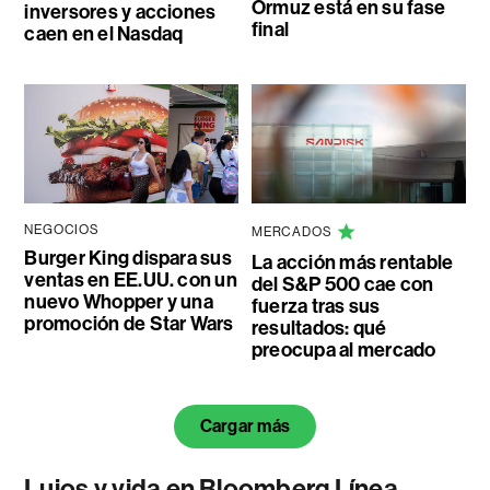
Ormuz está en su fase
inversores y acciones
final
caen en el Nasdaq
NEGOCIOS
MERCADOS
Burger King dispara sus
La acción más rentable
ventas en EE.UU. con un
del S&P 500 cae con
nuevo Whopper y una
fuerza tras sus
promoción de Star Wars
resultados: qué
preocupa al mercado
Cargar más
Lujos y vida en Bloomberg Línea