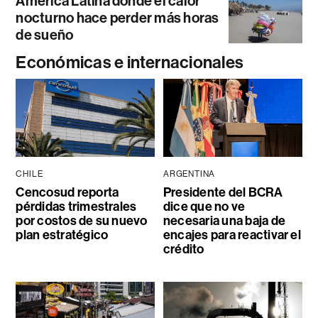
América Latina donde el calor
nocturno hace perder más horas
de sueño
Económicas e internacionales
CHILE
ARGENTINA
Cencosud reporta
Presidente del BCRA
pérdidas trimestrales
dice que no ve
por costos de su nuevo
necesaria una baja de
plan estratégico
encajes para reactivar el
crédito