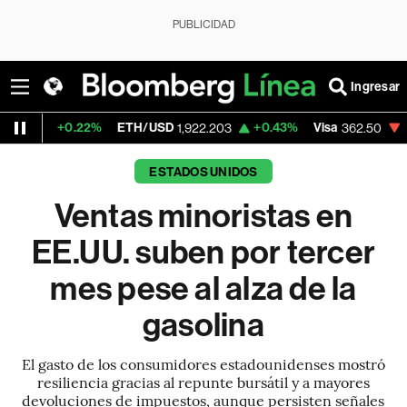
PUBLICIDAD
Ingresar
2%
ETH/USD
+0.43%
Visa
-2.15%
Mercad
1,922.203
362.50
ESTADOS UNIDOS
Ventas minoristas en
EE.UU. suben por tercer
mes pese al alza de la
gasolina
El gasto de los consumidores estadounidenses mostró
resiliencia gracias al repunte bursátil y a mayores
devoluciones de impuestos, aunque persisten señales