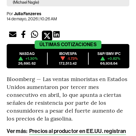
(Michael Nagle)
Por
Julia Fanzeres
14 de mayo, 2026 | 10:26 AM
ÚLTIMAS
COTIZACIONES
NASDAQ
IBOVESPA
S&P/BMV IPC
+1.30%
-1.73%
+0.82%
26,690.62
172,513.42
66,938.64
Bloomberg — Las ventas minoristas en Estados
Unidos aumentaron por tercer mes
consecutivo en abril, lo que apunta a ciertas
señales de resistencia por parte de los
consumidores a pesar del fuerte aumento de
los precios de la gasolina.
Ver más:
Precios al productor en EE.UU. registran