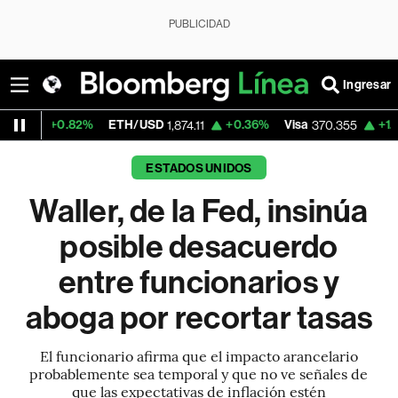
PUBLICIDAD
Ingresar
82%
ETH/USD
+0.36%
Visa
+1.28%
Mercad
1,874.11
370.355
ESTADOS UNIDOS
Waller, de la Fed, insinúa
posible desacuerdo
entre funcionarios y
aboga por recortar tasas
El funcionario afirma que el impacto arancelario
probablemente sea temporal y que no ve señales de
que las expectativas de inflación estén