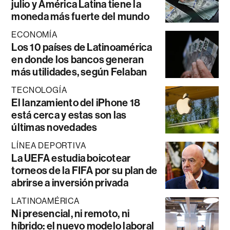
julio y América Latina tiene la
moneda más fuerte del mundo
ECONOMÍA
Los 10 países de Latinoamérica
en donde los bancos generan
más utilidades, según Felaban
TECNOLOGÍA
El lanzamiento del iPhone 18
está cerca y estas son las
últimas novedades
LÍNEA DEPORTIVA
La UEFA estudia boicotear
torneos de la FIFA por su plan de
abrirse a inversión privada
LATINOAMÉRICA
Ni presencial, ni remoto, ni
híbrido: el nuevo modelo laboral