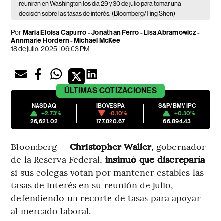
reunirán en Washington los día 29 y 30 de julio para tomar una
decisión sobre las tasas de interés.
(Bloomberg/Ting Shen)
Por
Maria Eloisa Capurro - Jonathan Ferro - Lisa Abramowicz -
Annmarie Hordern - Michael McKee
18 de julio, 2025 | 06:03 PM
ÚLTIMAS
COTIZACIONES
NASDAQ
IBOVESPA
S&P/BMV IPC
+2.73%
-0.10%
+0.30%
26,621.02
177,820.67
66,894.43
Bloomberg —
Christopher Waller
, gobernador
de la Reserva Federal,
insinuó que discreparía
si sus colegas votan por mantener estables las
tasas de interés en su reunión de julio,
defendiendo un recorte de tasas para apoyar
al mercado laboral.