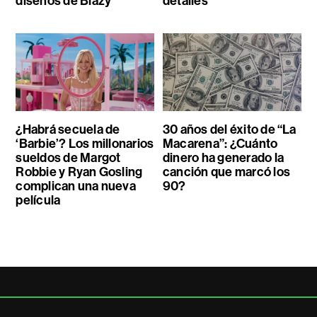
diseños de Blazy
detalles
¿Habrá secuela de
30 años del éxito de “La
‘Barbie’? Los millonarios
Macarena”: ¿Cuánto
sueldos de Margot
dinero ha generado la
Robbie y Ryan Gosling
canción que marcó los
complican una nueva
90?
película