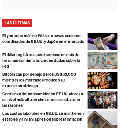
LAS ÚLTIMAS
El yen sube más de 1% tras nuevas acciones
coordinadas de EE.UU. y Japón en el mercado
El dólar registra su peor semana en más de
tres meses mientras crecen dudas sobre la
Fed
Bitcoin cae por debajo de los US$63.000
mientras los mercados reducen su
exposición al riesgo
Confianza del consumidor en EE.UU. alcanza
su nivel más alto en cinco meses: estas son
las razones
Los costos laborales en EE.UU. se mantienen
estables y alivian la presión sobre la inflación