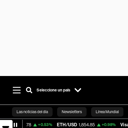
Seleccione un país
Las noticias del día
Newsletters
Línea Mundial
934.78
ETH/USD
1,854.85
Visa
366.13
+0.53%
+0.98%
Bloomberg 