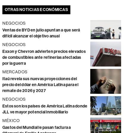
OTRAS NOTICIAS ECONÓMICAS
NEGOCIOS
Ventas de BYD en julio apuntan a que será
difícil alcanzar el objetivo anual
NEGOCIOS
Exxon y Chevron advierten precios elevados
de combustibles ante refinerías afectadas
por la guerra
MERCADOS
Itaú revela sus nuevas proyecciones del
precio del dólar en América Latina para el
remate de 2026 y 2027
NEGOCIOS
Estos son los países de América Latina donde
JLL ve mayor potencial inmobiliario
MÉXICO
Gastos del Mundial le pasan factura a