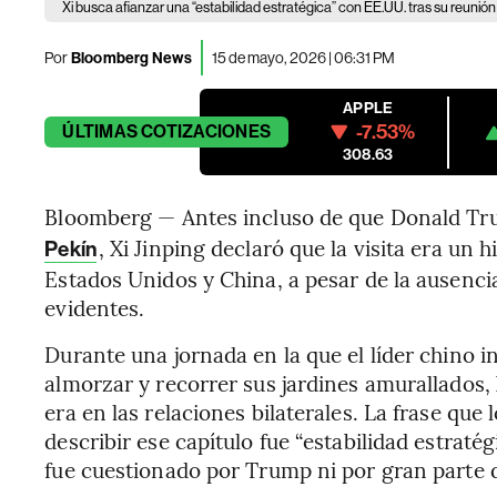
Xi busca afianzar una “estabilidad estratégica” con EE.UU. tras su reunió
Por
Bloomberg News
15 de mayo, 2026 | 06:31 PM
APPLE
-7.53%
ÚLTIMAS
COTIZACIONES
308.63
Bloomberg — Antes incluso de que Donald Tr
, Xi Jinping declaró que la visita era un h
Pekín
Estados Unidos y China, a pesar de la ausenc
evidentes.
Durante una jornada en la que el líder chino i
almorzar y recorrer sus jardines amurallados
era en las relaciones bilaterales. La frase qu
describir ese capítulo fue “estabilidad estrat
fue cuestionado por Trump ni por gran parte d