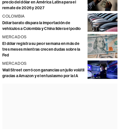
precio del dólar en América Latina para el
remate de 2026 y 2027
COLOMBIA
Dólar barato dispara la importación de
vehículos a Colombia y China lidera el podio
MERCADOS
El dólar registra su peor semana en más de
tres meses mientras crecen dudas sobre la
Fed
MERCADOS
Wall Street cerró con ganancias un julio volátil
gracias a Amazon y el entusiasmo por la IA