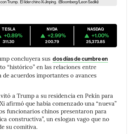
n con Trump.
El líder chino Xi Jinping.
(Bloomberg/Leon Sadiki)
TESLA
NVDA
NASDAQ
+0.89%
+2.99%
+1.00%
311.30
200.79
25,373.85
ump concluyera sus
dos días de cumbre en
ito “histórico” en las relaciones entre
ia de acuerdos importantes o avances
nvitó a Trump a su residencia en Pekín para
, Xi afirmó que había comenzado una “nueva”
e los funcionarios chinos presentaron para
égica constructiva”, un eslogan vago que no
e su comitiva.