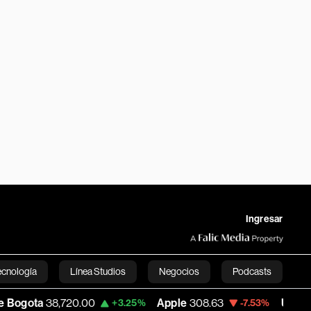
Ingresar
ecnología
Línea Studios
Negocios
Podcasts
38,720.00
Apple
308.63
USD COP
3,152
+3.25%
-7.53%
English