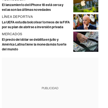
El lanzamiento del iPhone 18 está cerca y
estas son las últimas novedades
LÍNEA DEPORTIVA
La UEFA estudia boicotear torneos de la FIFA
por su plan de abrirse a inversión privada
MERCADOS
El precio del dólar se debilita en julio y
América Latina tiene la moneda más fuerte
del mundo
PUBLICIDAD