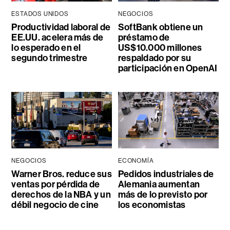
ESTADOS UNIDOS
NEGOCIOS
Productividad laboral de
SoftBank obtiene un
EE.UU. acelera más de
préstamo de
lo esperado en el
US$10.000 millones
segundo trimestre
respaldado por su
participación en OpenAI
NEGOCIOS
ECONOMÍA
Warner Bros. reduce sus
Pedidos industriales de
ventas por pérdida de
Alemania aumentan
derechos de la NBA y un
más de lo previsto por
débil negocio de cine
los economistas