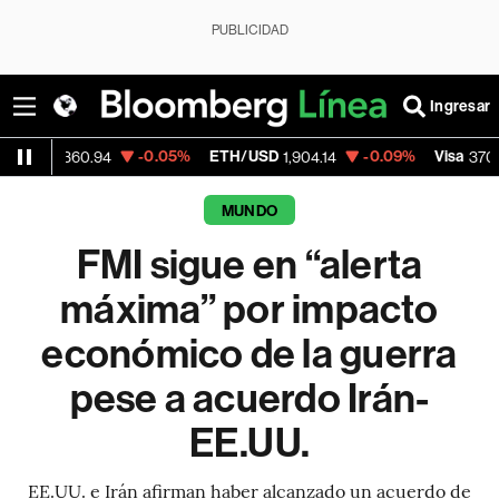
PUBLICIDAD
Ingresar
-0.05%
ETH/USD
-0.09%
Visa
+0.
60.94
1,904.14
370.47
MUNDO
FMI sigue en “alerta
máxima” por impacto
económico de la guerra
pese a acuerdo Irán-
EE.UU.
EE.UU. e Irán afirman haber alcanzado un acuerdo de