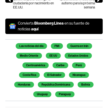
ciudadanía por nacimiento en
autismo para la próxima
EE.UU.
semana
Convierta
Bloomberg Línea
en su fuente de
noticias
aquí
Temas de este artículo
Las noticias del día
FMI
Guerra en Irán
Medio Oriente
EE UU
Estados Unidos
Centroamérica
Caribe
Perú
Costa Rica
El Salvador
Nicaragua
Honduras
República Dominicana
Bolivia
Uruguay
Paraguay