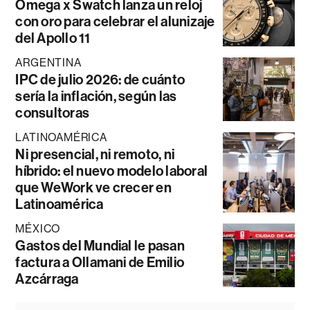
Omega x Swatch lanza un reloj
con oro para celebrar el alunizaje
del Apollo 11
ARGENTINA
IPC de julio 2026: de cuánto
sería la inflación, según las
consultoras
LATINOAMÉRICA
Ni presencial, ni remoto, ni
híbrido: el nuevo modelo laboral
que WeWork ve crecer en
Latinoamérica
MÉXICO
Gastos del Mundial le pasan
factura a Ollamani de Emilio
Azcárraga