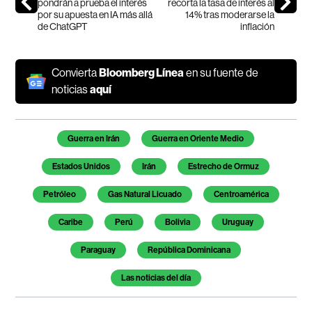
pondrán a prueba el interés
recorta la tasa de interés al
por su apuesta en IA más allá
14% tras moderarse la
de ChatGPT
inflación
Convierta
Bloomberg Línea
en su fuente de
noticias
aquí
Temas de este artículo
Guerra en Irán
Guerra en Oriente Medio
Estados Unidos
Irán
Estrecho de Ormuz
Petróleo
Gas Natural Licuado
Centroamérica
Caribe
Perú
Bolivia
Uruguay
Paraguay
República Dominicana
Las noticias del día