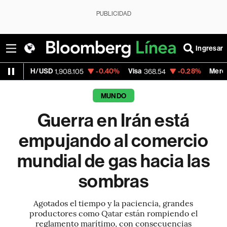
PUBLICIDAD
Ingresar
USD
-0.40%
Visa
-0.28%
MercadoLibre
1,908.105
368.54
1,92
MUNDO
Guerra en Irán está
empujando al comercio
mundial de gas hacia las
sombras
Agotados el tiempo y la paciencia, grandes
productores como Qatar están rompiendo el
reglamento marítimo, con consecuencias