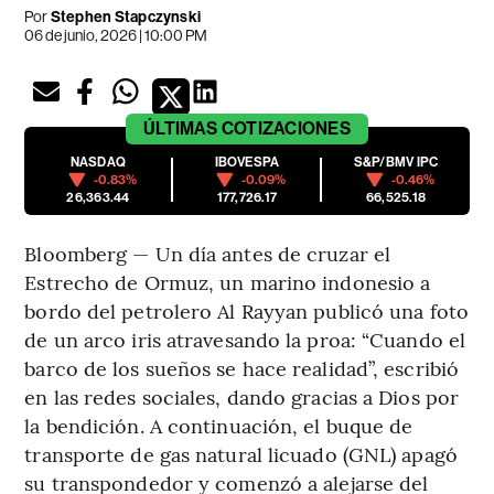
Por
Stephen Stapczynski
06 de junio, 2026 | 10:00 PM
ÚLTIMAS
COTIZACIONES
NASDAQ
IBOVESPA
S&P/BMV IPC
-0.83%
-0.09%
-0.46%
26,363.44
177,726.17
66,525.18
Bloomberg — Un día antes de cruzar el
Estrecho de Ormuz, un marino indonesio a
bordo del petrolero Al Rayyan publicó una foto
de un arco iris atravesando la proa: “Cuando el
barco de los sueños se hace realidad”, escribió
en las redes sociales, dando gracias a Dios por
la bendición. A continuación, el buque de
transporte de gas natural licuado (GNL) apagó
su transpondedor y comenzó a alejarse del