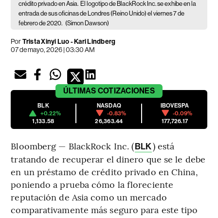
crédito privado en Asia.
El logotipo de BlackRock Inc. se exhibe en la
entrada de sus oficinas de Londres (Reino Unido) el viernes 7 de
febrero de 2020.
(Simon Dawson)
Por
Trista Xinyi Luo - Kari Lindberg
07 de mayo, 2026 | 03:30 AM
ÚLTIMAS
COTIZACIONES
BLK
NASDAQ
IBOVESPA
+0.22%
-0.83%
-0.09%
1,133.58
26,363.44
177,726.17
Bloomberg — BlackRock Inc. (
) está
BLK
tratando de recuperar el dinero que se le debe
en un préstamo de crédito privado en China,
poniendo a prueba cómo la floreciente
reputación de Asia como un mercado
comparativamente más seguro para este tipo