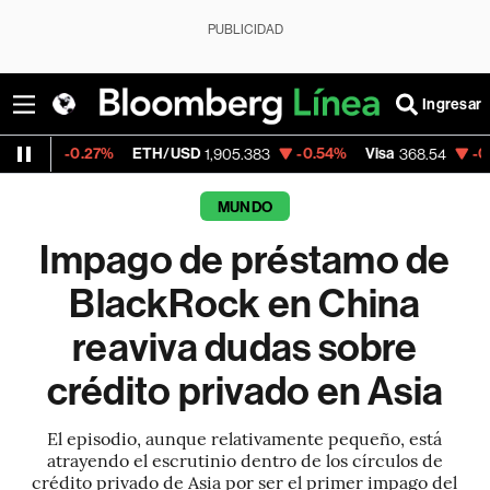
PUBLICIDAD
Ingresar
27%
ETH/USD
-0.54%
Visa
-0.28%
Merca
1,905.383
368.54
MUNDO
Impago de préstamo de
BlackRock en China
reaviva dudas sobre
crédito privado en Asia
El episodio, aunque relativamente pequeño, está
atrayendo el escrutinio dentro de los círculos de
crédito privado de Asia por ser el primer impago del