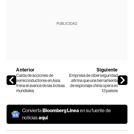
PUBLICIDAD
Anterior
Siguiente
Caída de acciones de
Empresa de ciberseguridad
semiconductores en Asia
afirma que una herramienta
frena el avance de las bolsas
de espionaje china opera en
mundiales
13 países
Convierta
Bloomberg Línea
en su fuente de
noticias
aquí