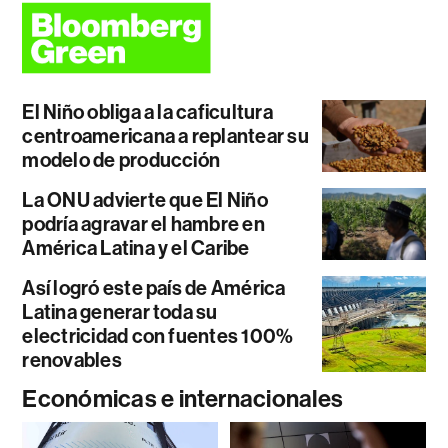
El Niño obliga a la caficultura
centroamericana a replantear su
modelo de producción
La ONU advierte que El Niño
podría agravar el hambre en
América Latina y el Caribe
Así logró este país de América
Latina generar toda su
electricidad con fuentes 100%
renovables
Económicas e internacionales