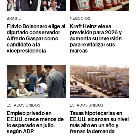
BRASIL
NEGOCIOS
Flávio Bolsonaro elige al
Kraft Heinz eleva
diputado conservador
previsión para 2026 y
Alfredo Gaspar como
aumenta su inversión
candidato a la
para revitalizar sus
vicepresidencia
marcas
ESTADOS UNIDOS
ESTADOS UNIDOS
Empleo privado en
Tasas hipotecarias en
EE.UU. crece menos de
EE.UU. alcanzan su nivel
lo esperado en julio,
más alto en un año y
según ADP
frenan la demanda