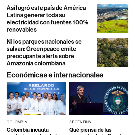
Así logró este país de América
Latina generar toda su
electricidad con fuentes 100%
renovables
Ni los parques nacionales se
salvan: Greenpeace emite
preocupante alerta sobre
Amazonía colombiana
Económicas e internacionales
COLOMBIA
ARGENTINA
Colombia incauta
Qué piensa de las