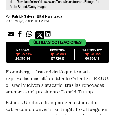
de la Revolución Iraní de 1979, en Teherán, en febrero. Fotógrafo:
Majid Saeedi/Getty Images
Por
Patrick Sykes - Eltaf Najafizada
20 de mayo, 2026 | 12:05 PM
ÚLTIMAS
COTIZACIONES
NASDAQ
IBOVESPA
S&P/BMV IPC
-0.83%
-0.09%
-0.46%
26,363.44
177,726.17
66,525.18
Bloomberg — Irán advirtió que tomaría
represalias más allá de Medio Oriente si EE.UU.
o Israel vuelven a atacarle, tras las renovadas
amenazas del presidente Donald Trump.
Estados Unidos e Irán parecen estancados
sobre cómo convertir su frágil alto al fuego en