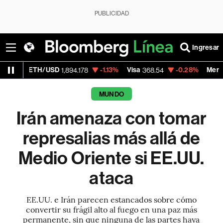
PUBLICIDAD
Ingresar
H/USD
-1.13%
Visa
-0.28%
MercadoLibre
1,894.178
368.54
1,9
MUNDO
Irán amenaza con tomar
represalias más allá de
Medio Oriente si EE.UU.
ataca
EE.UU. e Irán parecen estancados sobre cómo
convertir su frágil alto al fuego en una paz más
permanente, sin que ninguna de las partes haya