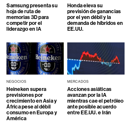
Samsung presenta su
Honda eleva su
hoja de ruta de
previsión de ganancias
memorias 3D para
por el yen débil y la
competir por el
demanda de híbridos en
liderazgo en IA
EE.UU.
NEGOCIOS
MERCADOS
Heineken supera
Acciones asiáticas
previsiones por
avanzan por la IA
crecimiento en Asia y
mientras cae el petróleo
África pese al débil
ante posible acuerdo
consumo en Europa y
entre EE.UU. e Irán
América