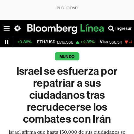
PUBLICIDAD
Ingresar
.86%
ETH/USD
+2.35%
Visa
-0.28%
Merc
1,919.368
368.54
MUNDO
Israel se esfuerza por
repatriar a sus
ciudadanos tras
recrudecerse los
combates con Irán
Israel afirma que hasta 150.000 de sus ciudadanos se