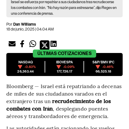
Israel se esfuerza por repatriar a sus ciudadanos tras recrudecerse
los combates con Irán.
“No hay razón para estresarse”, dijo Regev en
una conferencia de prensa.
Por
Dan Williams
18 de junio, 2025 | 04:04 AM
ÚLTIMAS
COTIZACIONES
NASDAQ
IBOVESPA
S&P/BMV IPC
-0.83%
-0.09%
-0.46%
26,363.44
177,726.17
66,525.18
Bloomberg — Israel está repatriando a decenas
de miles de sus ciudadanos varados en el
extranjero tras un
recrudecimiento de los
combates con Irán
, desplegando puentes
aéreos y transbordadores de emergencia.
Las autoridades están racionando los vuelos