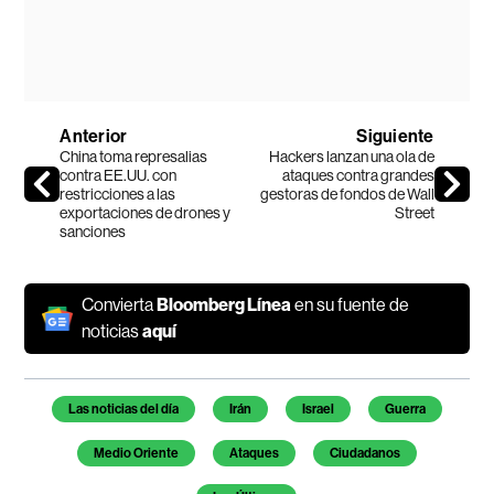
Anterior
Siguiente
China toma represalias
Hackers lanzan una ola de
contra EE.UU. con
ataques contra grandes
restricciones a las
gestoras de fondos de Wall
exportaciones de drones y
Street
sanciones
Convierta
Bloomberg Línea
en su fuente de
noticias
aquí
Temas de este artículo
Las noticias del día
Irán
Israel
Guerra
Medio Oriente
Ataques
Ciudadanos