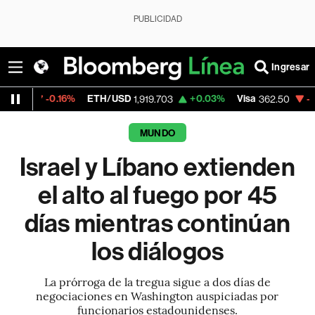
PUBLICIDAD
Ingresar
0.16%
ETH/USD
+0.03%
Visa
-2.15%
Merc
1,919.703
362.50
MUNDO
Israel y Líbano extienden
el alto al fuego por 45
días mientras continúan
los diálogos
La prórroga de la tregua sigue a dos días de
negociaciones en Washington auspiciadas por
funcionarios estadounidenses.