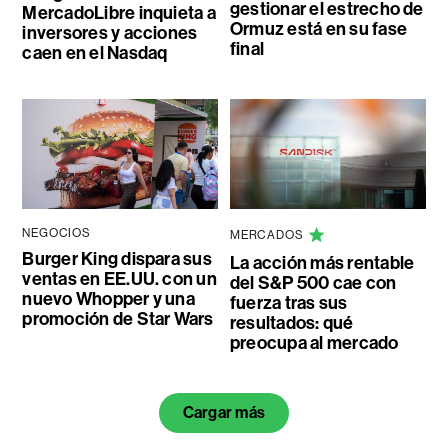
gestionar el estrecho de
MercadoLibre inquieta a
Ormuz está en su fase
inversores y acciones
final
caen en el Nasdaq
NEGOCIOS
MERCADOS
Burger King dispara sus
La acción más rentable
ventas en EE.UU. con un
del S&P 500 cae con
nuevo Whopper y una
fuerza tras sus
promoción de Star Wars
resultados: qué
preocupa al mercado
Cargar más