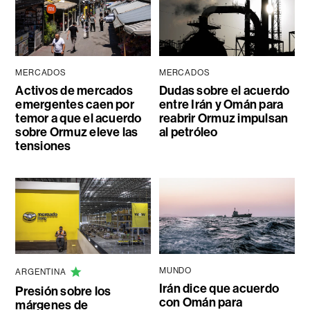
MERCADOS
MERCADOS
Activos de mercados
Dudas sobre el acuerdo
emergentes caen por
entre Irán y Omán para
temor a que el acuerdo
reabrir Ormuz impulsan
sobre Ormuz eleve las
al petróleo
tensiones
MUNDO
ARGENTINA
Irán dice que acuerdo
Presión sobre los
con Omán para
márgenes de