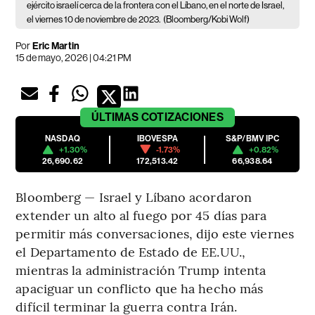
ejército israelí cerca de la frontera con el Líbano, en el norte de Israel,
el viernes 10 de noviembre de 2023.
(Bloomberg/Kobi Wolf)
Por
Eric Martin
15 de mayo, 2026 | 04:21 PM
ÚLTIMAS
COTIZACIONES
NASDAQ
IBOVESPA
S&P/BMV IPC
+1.30%
-1.73%
+0.82%
26,690.62
172,513.42
66,938.64
Bloomberg — Israel y Líbano acordaron
extender un alto al fuego por 45 días para
permitir más conversaciones, dijo este viernes
el Departamento de Estado de EE.UU.,
mientras la administración Trump intenta
apaciguar un conflicto que ha hecho más
difícil terminar la guerra contra Irán.