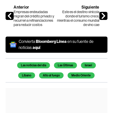
Anterior
Siguiente
Empresas endeudadas
Este es el destino vinícola
migran del crédito privado y
donde el turismo crece,
recurren a refinanciaciones
mientras el consumo mundial
para reducir costos
de vino cae
Convierta
Bloomberg Línea
en su fuente de
noticias
aquí
Temas de este artículo
Las noticias del día
Las Últimas
Israel
Líbano
Alto al fuego
Medio Oriente