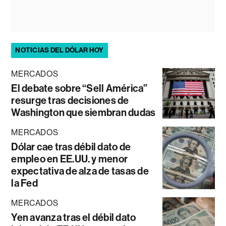
NOTICIAS DEL DÓLAR HOY
MERCADOS
El debate sobre “Sell América”
resurge tras decisiones de
Washington que siembran dudas
MERCADOS
Dólar cae tras débil dato de
empleo en EE.UU. y menor
expectativa de alza de tasas de
la Fed
MERCADOS
Yen avanza tras el débil dato