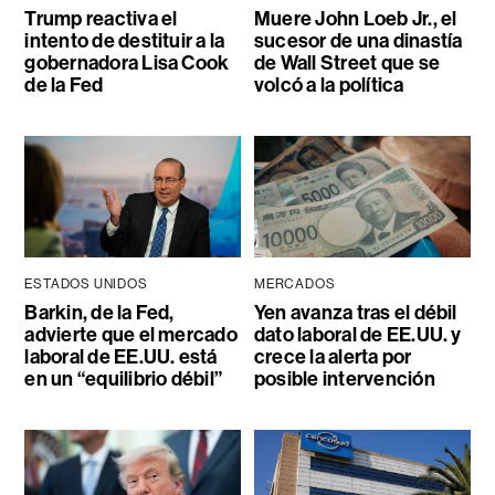
Trump reactiva el
Muere John Loeb Jr., el
intento de destituir a la
sucesor de una dinastía
gobernadora Lisa Cook
de Wall Street que se
de la Fed
volcó a la política
ESTADOS UNIDOS
MERCADOS
Barkin, de la Fed,
Yen avanza tras el débil
advierte que el mercado
dato laboral de EE.UU. y
laboral de EE.UU. está
crece la alerta por
en un “equilibrio débil”
posible intervención