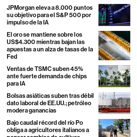
JPMorgan eleva a 8.000 puntos
su objetivo para el S&P 500 por
impulso de la IA
El oro se mantiene sobre los
US$4.300 mientras bajan las
apuestas a un alza de tasas de la
Fed
Ventas de TSMC suben 45%
ante fuerte demanda de chips
para IA
Bolsas asiáticas suben tras débil
dato laboral de EE.UU.; petróleo
modera ganancias
Bajo caudal récord del río Po
obliga a agricultores italianos a