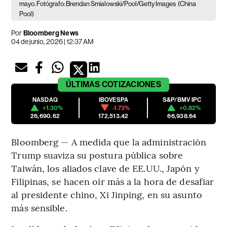
mayo. Fotógrafo: Brendan Smialowski/Pool/Getty Images
(China
Pool)
Por
Bloomberg News
04 de junio, 2026 | 12:37 AM
ÚLTIMAS
COTIZACIONES
NASDAQ
IBOVESPA
S&P/BMV IPC
+1.30%
-1.73%
+0.82%
26,690.62
172,513.42
66,938.64
Bloomberg — A medida que la administración
Trump suaviza su postura pública sobre
Taiwán, los aliados clave de EE.UU., Japón y
Filipinas, se hacen oír más a la hora de desafiar
al presidente chino, Xi Jinping, en su asunto
más sensible.