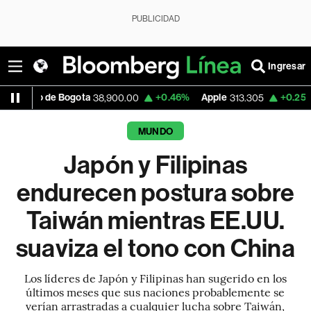
PUBLICIDAD
Ingresar
Bogota
+0.46%
Apple
+0.25%
USD COP
38,900.00
313.305
MUNDO
Japón y Filipinas
endurecen postura sobre
Taiwán mientras EE.UU.
suaviza el tono con China
Los líderes de Japón y Filipinas han sugerido en los
últimos meses que sus naciones probablemente se
verían arrastradas a cualquier lucha sobre Taiwán,