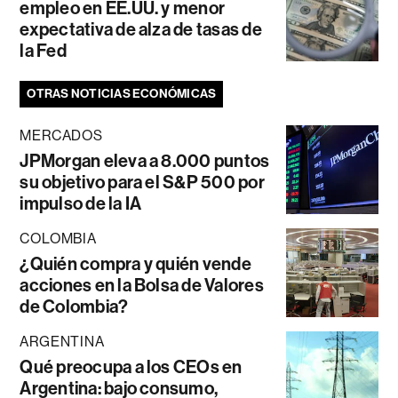
empleo en EE.UU. y menor
expectativa de alza de tasas de
la Fed
OTRAS NOTICIAS ECONÓMICAS
MERCADOS
JPMorgan eleva a 8.000 puntos
su objetivo para el S&P 500 por
impulso de la IA
COLOMBIA
¿Quién compra y quién vende
acciones en la Bolsa de Valores
de Colombia?
ARGENTINA
Qué preocupa a los CEOs en
Argentina: bajo consumo,