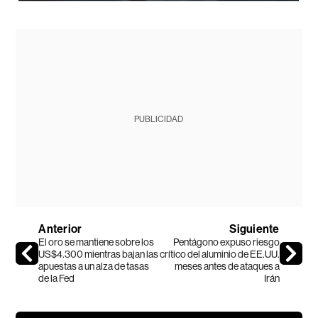
PUBLICIDAD
Anterior
Siguiente
El oro se mantiene sobre los
Pentágono expuso riesgo
US$4.300 mientras bajan las
crítico del aluminio de EE.UU.
apuestas a un alza de tasas
meses antes de ataques a
de la Fed
Irán