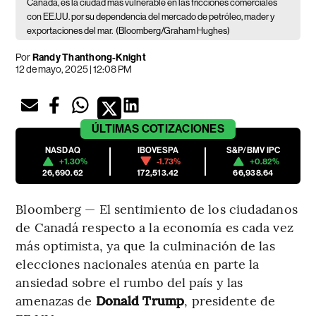
Canadá, es la ciudad más vulnerable en las fricciones comerciales
con EE.UU. por su dependencia del mercado de petróleo, mader y
exportaciones del mar.
(Bloomberg/Graham Hughes)
Por
Randy Thanthong-Knight
12 de mayo, 2025 | 12:08 PM
ÚLTIMAS
COTIZACIONES
NASDAQ
IBOVESPA
S&P/BMV IPC
+1.30%
-1.73%
+0.82%
26,690.62
172,513.42
66,938.64
Bloomberg — El sentimiento de los ciudadanos
de Canadá respecto a la economía es cada vez
más optimista, ya que la culminación de las
elecciones nacionales atenúa en parte la
ansiedad sobre el rumbo del país y las
amenazas de
Donald Trump
, presidente de