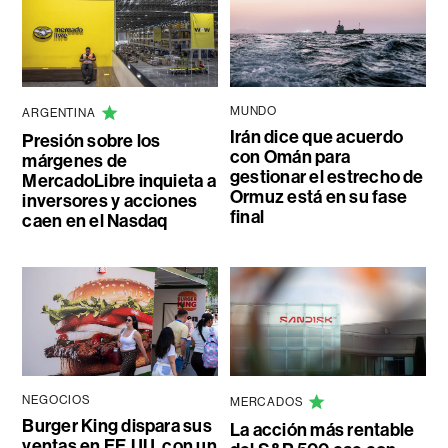
MUNDO
ARGENTINA
Irán dice que acuerdo
Presión sobre los
con Omán para
márgenes de
gestionar el estrecho de
MercadoLibre inquieta a
Ormuz está en su fase
inversores y acciones
final
caen en el Nasdaq
NEGOCIOS
MERCADOS
Burger King dispara sus
La acción más rentable
ventas en EE.UU. con un