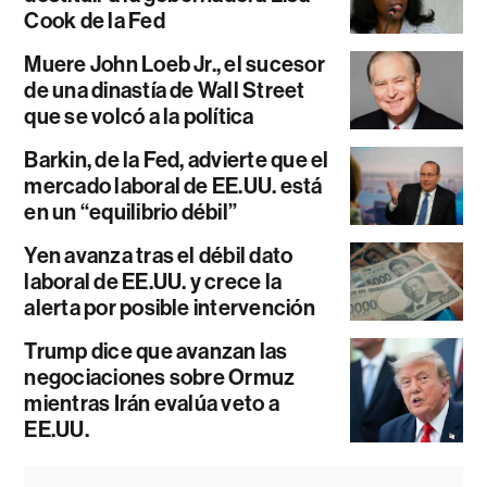
Cook de la Fed
Muere John Loeb Jr., el sucesor
de una dinastía de Wall Street
que se volcó a la política
Barkin, de la Fed, advierte que el
mercado laboral de EE.UU. está
en un “equilibrio débil”
Yen avanza tras el débil dato
laboral de EE.UU. y crece la
alerta por posible intervención
Trump dice que avanzan las
negociaciones sobre Ormuz
mientras Irán evalúa veto a
EE.UU.