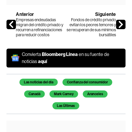
Anterior
Siguiente
Empresas endeudadas
Fondos de crédito privado
migran del crédito privado y
evitan los peores temores y
recurren a refinanciaciones
se recuperan de sus mínimos
para reducir costos
bursátiles
Convierta
Bloomberg Línea
en su fuente de
noticias
aquí
Temas de este artículo
Las noticias del día
Confianza del consumidor
Canadá
Mark Carney
Aranceles
Las Últimas