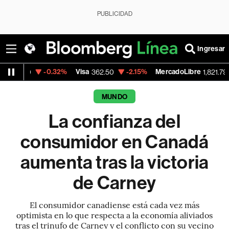
PUBLICIDAD
Ingresar
-0.32%
Visa
-2.15%
MercadoLibre
-0.14%
362.50
1,821.795
MUNDO
La confianza del
consumidor en Canadá
aumenta tras la victoria
de Carney
El consumidor canadiense está cada vez más
optimista en lo que respecta a la economía aliviados
tras el trinufo de Carney y el conflicto con su vecino