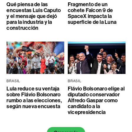
Qué piensa de las
Fragmento de un
encuestas Luis Caputo
cohete Falcon 9 de
y el mensaje que dejó
SpaceX impacta la
para la industria y la
superficie de la Luna
construcción
BRASIL
BRASIL
Lula reduce su ventaja
Flávio Bolsonaro elige al
sobre Flávio Bolsonaro
diputado conservador
rumbo a las elecciones,
Alfredo Gaspar como
según nueva encuesta
candidato a la
vicepresidencia