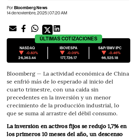
Por
Bloomberg News
14 de noviembre, 2025 | 07:20 AM
ÚLTIMAS
COTIZACIONES
NASDAQ
IBOVESPA
S&P/BMV IPC
-0.83%
-0.09%
-0.46%
26,363.44
177,726.17
66,525.18
Bloomberg — La actividad económica de China
se enfrió más de lo esperado al inicio del
cuarto trimestre, con una caída sin
precedentes en la inversión y un menor
crecimiento de la producción industrial, lo
que se suma al arrastre del débil consumo.
La inversión en activos fijos se redujo 1,7% en
los primeros 10 meses del año, un descenso