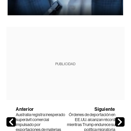
PUBLICIDAD
Anterior
Siguiente
Australia registra inesperado
Órdenes de deportación en
superávit comercial
EE.UU. alcanzan récord
impulsado por
mientras Trump endurece su
exportaciones de materias
política migratoria