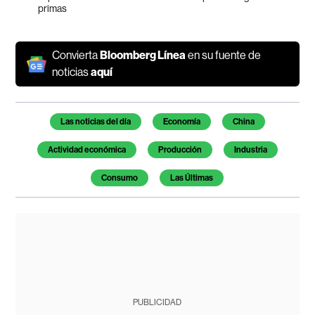
primas
Convierta
Bloomberg Línea
en su fuente de
noticias
aquí
Temas de este artículo
Las noticias del día
Economía
China
Actividad económica
Producción
Industria
Consumo
Las Últimas
PUBLICIDAD