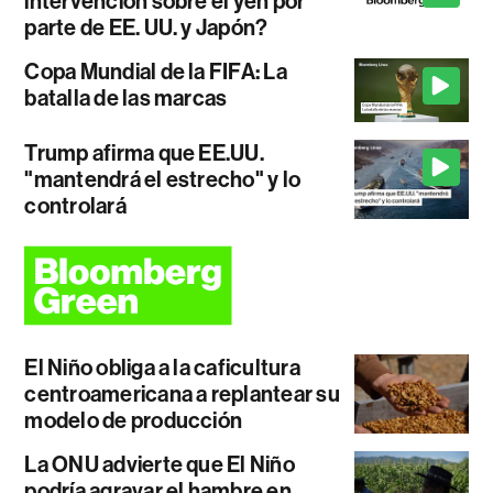
intervención sobre el yen por
parte de EE. UU. y Japón?
Copa Mundial de la FIFA: La
batalla de las marcas
Trump afirma que EE.UU.
"mantendrá el estrecho" y lo
controlará
El Niño obliga a la caficultura
centroamericana a replantear su
modelo de producción
La ONU advierte que El Niño
podría agravar el hambre en