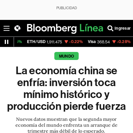
PUBLICIDAD
Ingresar
ETH/USD
-0.22%
Visa
-0.28%
MercadoLib
1,911.475
368.54
MUNDO
La economía china se
enfría: inversión toca
mínimo histórico y
producción pierde fuerza
Nuevos datos muestran que la segunda mayor
economía del mundo enfrenta un arranque de
trimestre más débil de lo esperado.