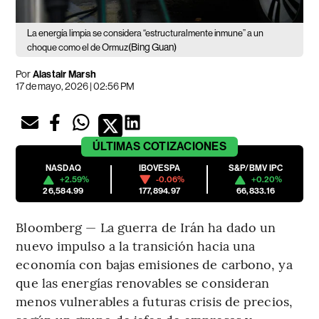
La energía limpia se considera “estructuralmente inmune” a un
(Bing Guan)
choque como el de Ormuz
Por
Alastair Marsh
17 de mayo, 2026 | 02:56 PM
ÚLTIMAS
COTIZACIONES
NASDAQ
IBOVESPA
S&P/BMV IPC
+2.59%
-0.06%
+0.20%
26,584.99
177,894.97
66,833.16
Bloomberg — La guerra de Irán ha dado un
nuevo impulso a la transición hacia una
economía con bajas emisiones de carbono, ya
que las energías renovables se consideran
menos vulnerables a futuras crisis de precios,