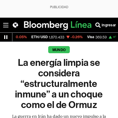
PUBLICIDAD
Ingresar
%
ETH/USD
-0.26%
Visa
+1.07%
Mercado
1,870.433
369.59
MUNDO
La energía limpia se
considera
“estructuralmente
inmune” a un choque
como el de Ormuz
La guerra en Irán ha dado un nuevo impulso a la