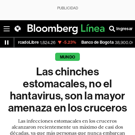
PUBLICIDAD
Ingresar
oLibre
-5.23%
Banco de Bogota
+0.46%
1,824.26
38,900.00
MUNDO
Las chinches
estomacales, no el
hantavirus, son la mayor
amenaza en los cruceros
Las infecciones estomacales en los cruceros
alcanzaron recientemente un máximo de casi dos
décadas, ya que más personas que nunca embarcan