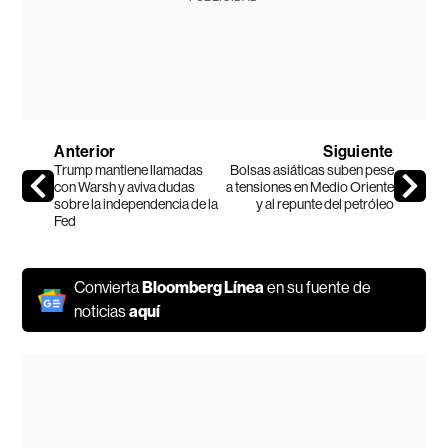
Anterior
Siguiente
Trump mantiene llamadas
Bolsas asiáticas suben pese
con Warsh y aviva dudas
a tensiones en Medio Oriente
sobre la independencia de la
y al repunte del petróleo
Fed
Convierta
Bloomberg Línea
en su fuente de
noticias
aquí