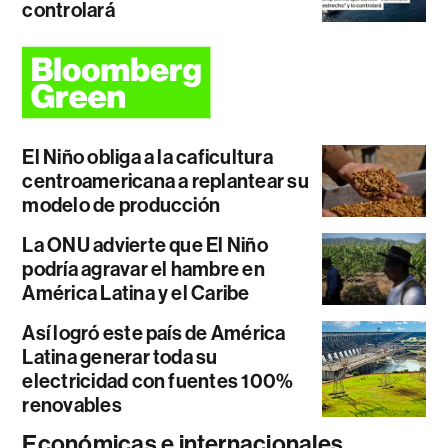
controlará
El Niño obliga a la caficultura
centroamericana a replantear su
modelo de producción
La ONU advierte que El Niño
podría agravar el hambre en
América Latina y el Caribe
Así logró este país de América
Latina generar toda su
electricidad con fuentes 100%
renovables
Económicas e internacionales