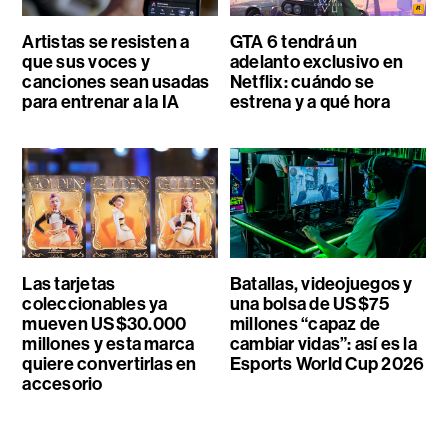
Artistas se resisten a
GTA 6 tendrá un
que sus voces y
adelanto exclusivo en
canciones sean usadas
Netflix: cuándo se
para entrenar a la IA
estrena y a qué hora
Las tarjetas
Batallas, videojuegos y
coleccionables ya
una bolsa de US$75
mueven US$30.000
millones “capaz de
millones y esta marca
cambiar vidas”: así es la
quiere convertirlas en
Esports World Cup 2026
accesorio