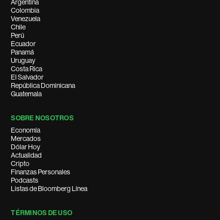
Argentina
Colombia
Venezuela
Chile
Perú
Ecuador
Panamá
Uruguay
Costa Rica
El Salvador
República Dominicana
Guatemala
SOBRE NOSOTROS
Economía
Mercados
Dólar Hoy
Actualidad
Cripto
Finanzas Personales
Podcasts
Listas de Bloomberg Línea
TÉRMINOS DE USO