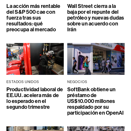
La acción más rentable
Wall Street cierra a la
del S&P 500 cae con
baja por el repunte del
fuerza tras sus
petróleo y nuevas dudas
resultados: qué
sobre un acuerdo con
preocupa al mercado
Irán
ESTADOS UNIDOS
NEGOCIOS
Productividad laboral de
SoftBank obtiene un
EE.UU. acelera más de
préstamo de
lo esperado en el
US$10.000 millones
segundo trimestre
respaldado por su
participación en OpenAI