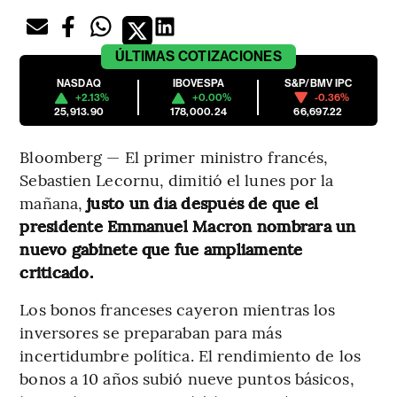
ÚLTIMAS
COTIZACIONES
NASDAQ
IBOVESPA
S&P/BMV IPC
+2.13%
+0.00%
-0.36%
25,913.90
178,000.24
66,697.22
Bloomberg — El primer ministro francés,
Sebastien Lecornu, dimitió el lunes por la
mañana,
justo un día después de que el
presidente Emmanuel Macron nombrara un
nuevo gabinete que fue ampliamente
criticado.
Los bonos franceses cayeron mientras los
inversores se preparaban para más
incertidumbre política. El rendimiento de los
bonos a 10 años subió nueve puntos básicos,