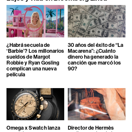
¿Habrá secuela de
30 años del éxito de “La
‘Barbie’? Los millonarios
Macarena”: ¿Cuánto
sueldos de Margot
dinero ha generado la
Robbie y Ryan Gosling
canción que marcó los
complican una nueva
90?
película
Omega x Swatch lanza
Director de Hermès