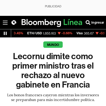
PUBLICIDAD
Ingresar
.45%
ETH/USD
-0.66%
Visa
-0.13%
Merca
1,855.163
365.67
MUNDO
Lecornu dimite como
primer ministro tras el
rechazo al nuevo
gabinete en Francia
Los bonos franceses cayeron mientras los inversores
se preparaban para más incertidumbre política.