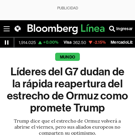
PUBLICIDAD
Ingresar
+0.00%
Visa
-2.15%
MercadoLibre
-0
25
362.50
1,821.795
MUNDO
Líderes del G7 dudan de
la rápida reapertura del
estrecho de Ormuz como
promete Trump
Trump dice que el estrecho de Ormuz volverá a
abrirse el viernes, pero sus aliados europeos no
comparten su optimismo.