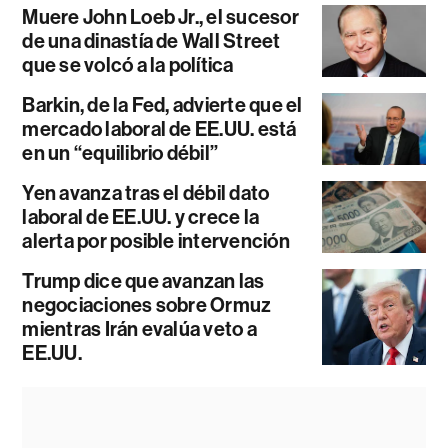
Muere John Loeb Jr., el sucesor
de una dinastía de Wall Street
que se volcó a la política
Barkin, de la Fed, advierte que el
mercado laboral de EE.UU. está
en un “equilibrio débil”
Yen avanza tras el débil dato
laboral de EE.UU. y crece la
alerta por posible intervención
Trump dice que avanzan las
negociaciones sobre Ormuz
mientras Irán evalúa veto a
EE.UU.