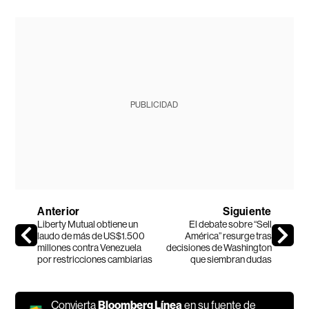
PUBLICIDAD
Anterior
Siguiente
Liberty Mutual obtiene un
El debate sobre “Sell
laudo de más de US$1.500
América” resurge tras
millones contra Venezuela
decisiones de Washington
por restricciones cambiarias
que siembran dudas
Convierta
Bloomberg Línea
en su fuente de