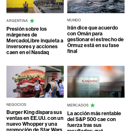
MUNDO
ARGENTINA
Irán dice que acuerdo
Presión sobre los
con Omán para
márgenes de
gestionar el estrecho de
MercadoLibre inquieta a
Ormuz está en su fase
inversores y acciones
final
caen en el Nasdaq
NEGOCIOS
MERCADOS
Burger King dispara sus
La acción más rentable
ventas en EE.UU. con un
del S&P 500 cae con
nuevo Whopper y una
fuerza tras sus
promoción de Star Wars