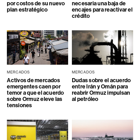
por costos de su nuevo
necesaria una baja de
plan estratégico
encajes para reactivar el
crédito
MERCADOS
MERCADOS
Activos de mercados
Dudas sobre el acuerdo
emergentes caen por
entre Irán y Omán para
temor a que el acuerdo
reabrir Ormuz impulsan
sobre Ormuz eleve las
al petróleo
tensiones