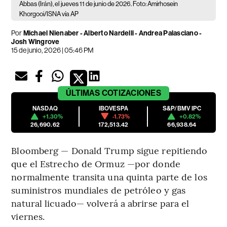
Abbas (Irán), el jueves 11 de junio de 2026. Foto: Amirhosein
Khorgooi/ISNA vía AP
Por
Michael Nienaber - Alberto Nardelli - Andrea Palasciano -
Josh Wingrove
15 de junio, 2026 | 05:46 PM
ÚLTIMAS
COTIZACIONES
NASDAQ
IBOVESPA
S&P/BMV IPC
+1.30%
-1.73%
+0.82%
26,690.62
172,513.42
66,938.64
Bloomberg — Donald Trump sigue repitiendo
que el Estrecho de Ormuz —por donde
normalmente transita una quinta parte de los
suministros mundiales de petróleo y gas
natural licuado— volverá a abrirse para el
viernes.