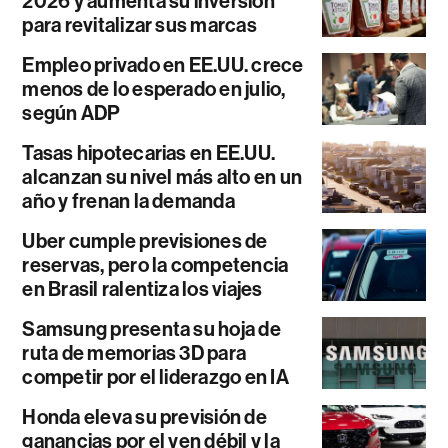
2026 y aumenta su inversión
para revitalizar sus marcas
Empleo privado en EE.UU. crece
menos de lo esperado en julio,
según ADP
Tasas hipotecarias en EE.UU.
alcanzan su nivel más alto en un
año y frenan la demanda
Uber cumple previsiones de
reservas, pero la competencia
en Brasil ralentiza los viajes
Samsung presenta su hoja de
ruta de memorias 3D para
competir por el liderazgo en IA
Honda eleva su previsión de
ganancias por el yen débil y la