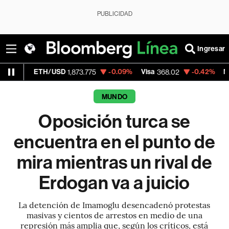
PUBLICIDAD
Ingresar
H/USD
-0.09%
Visa
-0.42%
MercadoLibre
1,873.775
368.02
MUNDO
Oposición turca se
encuentra en el punto de
mira mientras un rival de
Erdogan va a juicio
La detención de Imamoglu desencadenó protestas
masivas y cientos de arrestos en medio de una
represión más amplia que, según los críticos, está