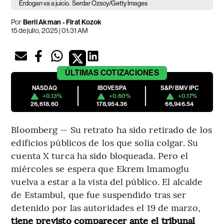
Erdogan va a juicio.
Serdar Ozsoy/Getty Images
Por
Beril Akman - Firat Kozok
15 de julio, 2025 | 01:31 AM
ÚLTIMAS
COTIZACIONES
NASDAQ
IBOVESPA
S&P/BMV IPC
+0.13%
+0.60%
+0.17%
26,618.60
178,954.36
66,946.54
Bloomberg — Su retrato ha sido retirado de los
edificios públicos de los que solía colgar. Su
cuenta X turca ha sido bloqueada. Pero el
miércoles se espera que Ekrem Imamoglu
vuelva a estar a la vista del público. El alcalde
de Estambul, que fue suspendido tras ser
detenido por las autoridades el 19 de marzo,
tiene previsto comparecer ante el tribunal