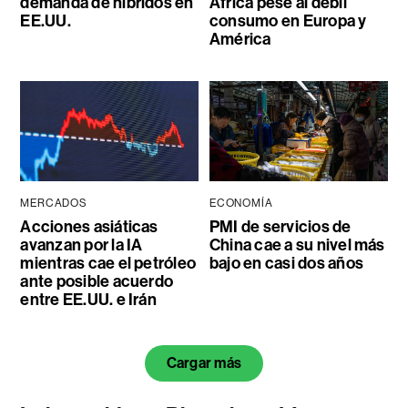
demanda de híbridos en
África pese al débil
EE.UU.
consumo en Europa y
América
MERCADOS
ECONOMÍA
Acciones asiáticas
PMI de servicios de
avanzan por la IA
China cae a su nivel más
mientras cae el petróleo
bajo en casi dos años
ante posible acuerdo
entre EE.UU. e Irán
Cargar más