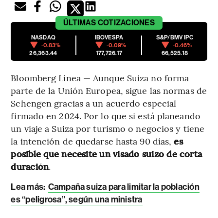
ÚLTIMAS
COTIZACIONES
NASDAQ
IBOVESPA
S&P/BMV IPC
-0.83%
-0.09%
-0.46%
26,363.44
177,726.17
66,525.18
Bloomberg Línea — Aunque Suiza no forma
parte de la Unión Europea, sigue las normas de
Schengen gracias a un acuerdo especial
firmado en 2024. Por lo que si está planeando
un viaje a Suiza por turismo o negocios y tiene
la intención de quedarse hasta 90 días,
es
posible que necesite un visado suizo de corta
duración
.
Lea más:
Campaña suiza para limitar la población
es “peligrosa”, según una ministra