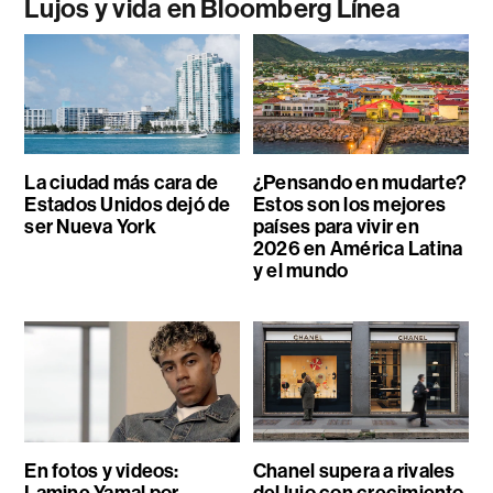
Lujos y vida en Bloomberg Línea
La ciudad más cara de
¿Pensando en mudarte?
Estados Unidos dejó de
Estos son los mejores
ser Nueva York
países para vivir en
2026 en América Latina
y el mundo
En fotos y videos:
Chanel supera a rivales