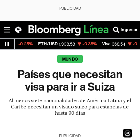
PUBLICIDAD
Ingresar
%
ETH/USD
-0.38%
Visa
-0.28%
MercadoL
1,908.58
368.54
MUNDO
Países que necesitan
visa para ir a Suiza
Al menos siete nacionalidades de América Latina y el
Caribe necesitan un visado suizo para estancias de
hasta 90 días
21
PUBLICIDAD