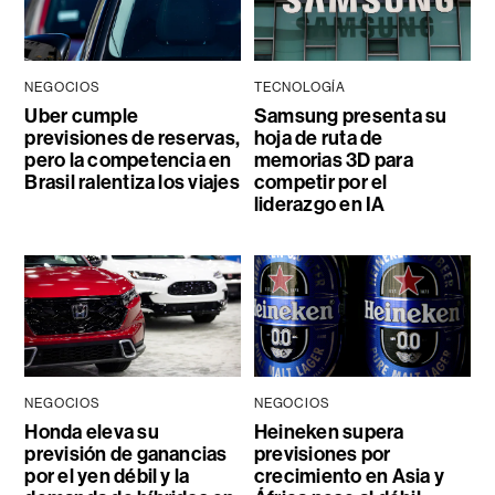
NEGOCIOS
TECNOLOGÍA
Uber cumple
Samsung presenta su
previsiones de reservas,
hoja de ruta de
pero la competencia en
memorias 3D para
Brasil ralentiza los viajes
competir por el
liderazgo en IA
NEGOCIOS
NEGOCIOS
Honda eleva su
Heineken supera
previsión de ganancias
previsiones por
por el yen débil y la
crecimiento en Asia y