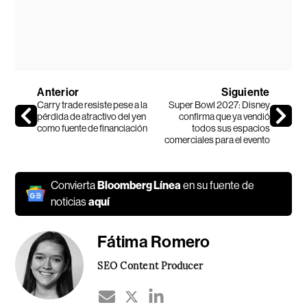
Anterior
Siguiente
Carry trade resiste pese a la
Super Bowl 2027: Disney
pérdida de atractivo del yen
confirma que ya vendió
como fuente de financiación
todos sus espacios
comerciales para el evento
Convierta
Bloomberg Línea
en su fuente de
noticias
aquí
Fátima Romero
SEO Content Producer