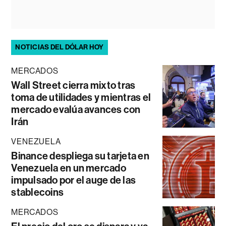
NOTICIAS DEL DÓLAR HOY
MERCADOS
Wall Street cierra mixto tras
toma de utilidades y mientras el
mercado evalúa avances con
Irán
VENEZUELA
Binance despliega su tarjeta en
Venezuela en un mercado
impulsado por el auge de las
stablecoins
MERCADOS