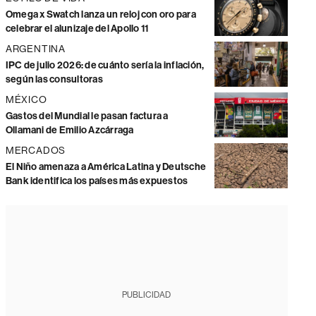
Omega x Swatch lanza un reloj con oro para
celebrar el alunizaje del Apollo 11
ARGENTINA
IPC de julio 2026: de cuánto sería la inflación,
según las consultoras
MÉXICO
Gastos del Mundial le pasan factura a
Ollamani de Emilio Azcárraga
MERCADOS
El Niño amenaza a América Latina y Deutsche
Bank identifica los países más expuestos
PUBLICIDAD