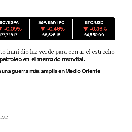
IBOVESPA
S&P/BMV IPC
BTC/USD
-0.09%
-0.46%
-0.36%
177,726.17
66,525.18
64,550.00
iraní dio luz verde para cerrar el estrecho
 petróleo en el mercado mundial.
 a una guerra más amplia en Medio Oriente
IDAD