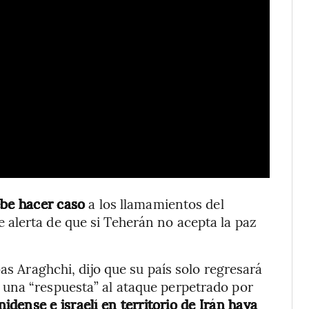
ebe hacer caso
a los llamamientos del
alerta de que si Teherán no acepta la paz
as Araghchi, dijo que su país solo regresará
una “respuesta” al ataque perpetrado por
idense e israelí en territorio de Irán haya