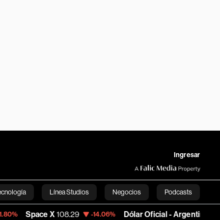
Ingresar
ecnología
Línea Studios
Negocios
Podcasts
ace X
108.29
Dólar Oficial - Argentina
1,496.2634
-14.06%
English