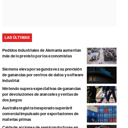
LAS ÚLTIMAS
Pedidos industriales de Alemania aumentan
más de lo previsto por los economistas
Siemens eleva por segunda vez su previsión
de ganancias por centros de datos y software
industrial
Nintendo supera expectativas de ganancias
por devoluciones de aranceles y ventas de
dos juegos
Australia registra inesperado superávit
comercial impulsado por exportaciones de
materias primas
Caída de acciones de semiconductores en