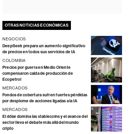
OTRAS NOTICIAS ECONÓMICAS
NEGOCIOS
DeepSeek prepara un aumento significativo
de precios en todos sus servicios de IA
COLOMBIA
Precios por guerra en Medio Oriente
compensaron caída de producción de
Ecopetrol
MERCADOS
Fondos de cobertura sufren fuertes pérdidas
por desplome de acciones ligadas a la IA
MERCADOS
El dólar domina las stablecoins y el avance del
sector lleva el debate más allá del mundo
cripto