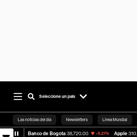
Seleccione un país
Las noticias del día
Newsletters
Línea Mundial
Banco de Bogota
38,720.00
Apple
310.94
%
-0.21%
+0.
Bloomberg 