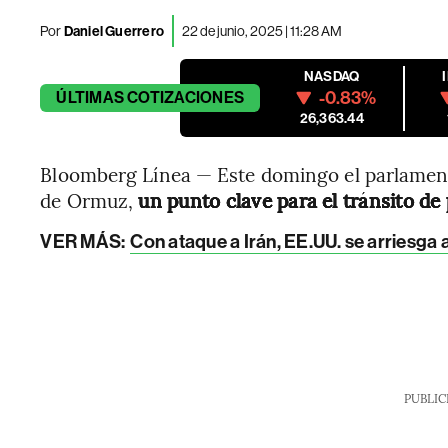
Por
Daniel Guerrero
22 de junio, 2025 | 11:28 AM
NASDAQ
-0.83%
ÚLTIMAS
COTIZACIONES
26,363.44
Bloomberg Línea — Este domingo el parlamento 
de Ormuz,
un punto clave para el tránsito de
VER MÁS:
Con ataque a Irán, EE.UU. se arriesga
PUBLIC