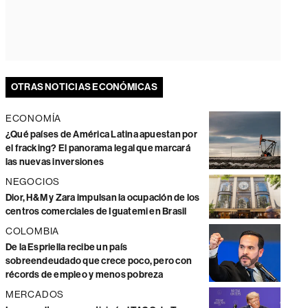
OTRAS NOTICIAS ECONÓMICAS
ECONOMÍA
¿Qué países de América Latina apuestan por
el fracking? El panorama legal que marcará
las nuevas inversiones
NEGOCIOS
Dior, H&M y Zara impulsan la ocupación de los
centros comerciales de Iguatemi en Brasil
COLOMBIA
De la Espriella recibe un país
sobreendeudado que crece poco, pero con
récords de empleo y menos pobreza
MERCADOS