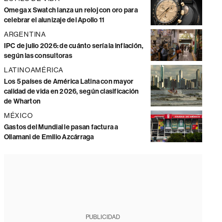
Omega x Swatch lanza un reloj con oro para
celebrar el alunizaje del Apollo 11
ARGENTINA
IPC de julio 2026: de cuánto sería la inflación,
según las consultoras
LATINOAMÉRICA
Los 5 países de América Latina con mayor
calidad de vida en 2026, según clasificación
de Wharton
MÉXICO
Gastos del Mundial le pasan factura a
Ollamani de Emilio Azcárraga
PUBLICIDAD