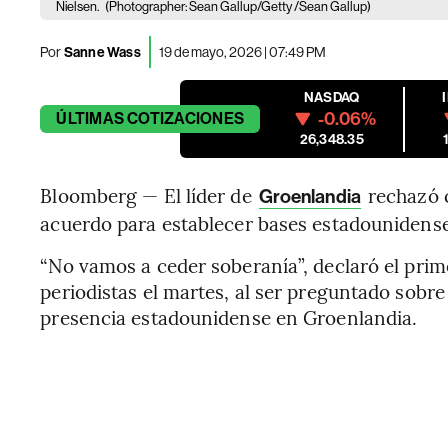
Nielsen.
(Photographer: Sean Gallup/Getty /Sean Gallup)
Por
Sanne Wass
19 de mayo, 2026 | 07:49 PM
NASDAQ
-0.06%
ÚLTIMAS
COTIZACIONES
26,348.35
Bloomberg — El líder de
rechazó c
Groenlandia
acuerdo para establecer bases estadounidenses 
“No vamos a ceder soberanía”, declaró el prim
periodistas el martes, al ser preguntado sobr
presencia estadounidense en Groenlandia.