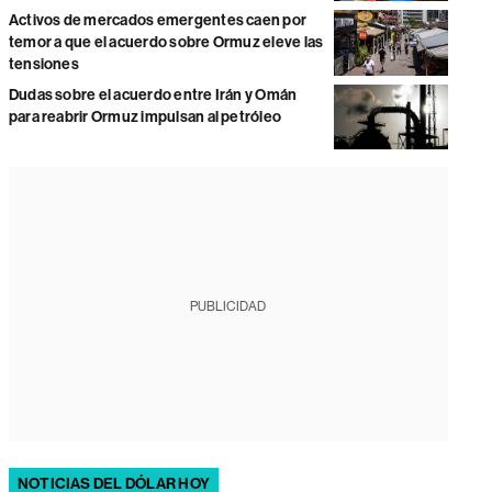
Activos de mercados emergentes caen por
temor a que el acuerdo sobre Ormuz eleve las
tensiones
Dudas sobre el acuerdo entre Irán y Omán
para reabrir Ormuz impulsan al petróleo
PUBLICIDAD
NOTICIAS DEL DÓLAR HOY