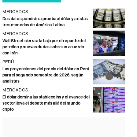
MERCADOS
Dos datos pondrán a prueba al dólar y a estas
tres monedas de América Latina
MERCADOS
Wall Street cierra a la baja por el repunte del
petróleo y nuevas dudas sobre un acuerdo
con Irán
PERÚ
Las proyecciones del precio del dólar en Perú
para el segundo semestre de 2026, según
analistas
MERCADOS
El dólar domina las stablecoins y el avance del
sector lleva el debate más allá del mundo
cripto