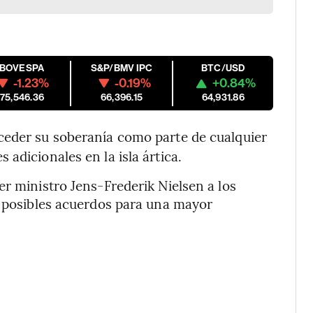
IBOVESPA
S&P/BMV IPC
BTC/USD
-1.23%
-0.19%
+0.84%
175,546.36
66,396.15
64,931.86
eder su soberanía como parte de cualquier
adicionales en la isla ártica.
er ministro Jens-Frederik Nielsen a los
e posibles acuerdos para una mayor