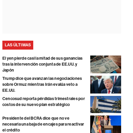
LAS ÚLTIMAS
El yen pierde casi la mitad de sus ganancias
tras la intervención conjunta de EE.UU. y
Japón
Trump dice que avanzan las negociaciones
sobre Ormuz mientras Irán evalúa veto a
EE.UU.
Cencosud reporta pérdidas trimestrales por
costos de su nuevo plan estratégico
Presidente del BCRA dice que no ve
necesaria una baja de encajes para reactivar
el crédito