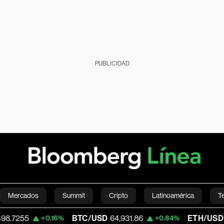
PUBLICIDAD
Mercados
Summit
Cripto
Latinoamérica
T
BTC/USD
64,931.86
ETH/USD
1,915.13
+0.16%
+0.84%
Green
Economía
Estilo de vida
Mundo
Videos