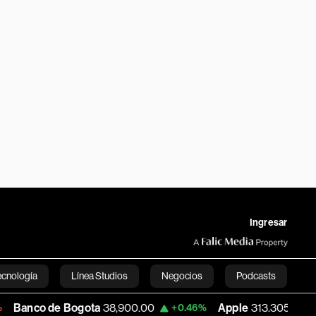
Ingresar
ecnología
Línea Studios
Negocios
Podcasts
 Bogota
38,900.00
Apple
313.305
USD
+0.46%
+0.25%
English