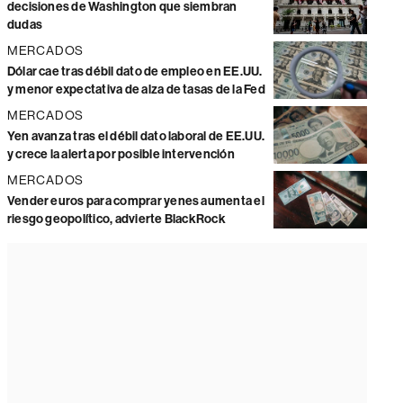
decisiones de Washington que siembran
dudas
MERCADOS
Dólar cae tras débil dato de empleo en EE.UU.
y menor expectativa de alza de tasas de la Fed
MERCADOS
Yen avanza tras el débil dato laboral de EE.UU.
y crece la alerta por posible intervención
MERCADOS
Vender euros para comprar yenes aumenta el
riesgo geopolítico, advierte BlackRock