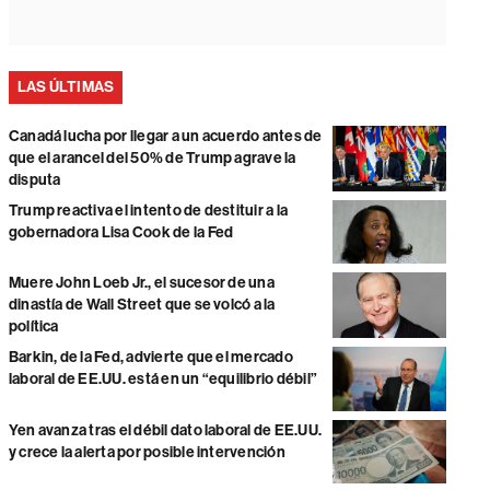
LAS ÚLTIMAS
Canadá lucha por llegar a un acuerdo antes de
que el arancel del 50% de Trump agrave la
disputa
Trump reactiva el intento de destituir a la
gobernadora Lisa Cook de la Fed
Muere John Loeb Jr., el sucesor de una
dinastía de Wall Street que se volcó a la
política
Barkin, de la Fed, advierte que el mercado
laboral de EE.UU. está en un “equilibrio débil”
Yen avanza tras el débil dato laboral de EE.UU.
y crece la alerta por posible intervención