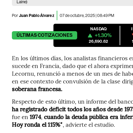
Laine)
Por
Juan Pablo Álvarez
07 de octubre, 2025 | 08:49 PM
NASDAQ
+1.30%
ÚLTIMAS
COTIZACIONES
26,690.62
En los últimos días, los analistas financieros
sucede en Francia, dado que el ahora exprimer
Lecornu, renunció a menos de un mes de haber 
en ese contexto de convulsión de la clase diri
soberana francesa.
Respecto de esto último, un informe del ban
ha registrado déficit todos los años desde 197
fue en
1974
,
cuando la deuda pública era infer
Hoy ronda el 115%"
, advierte el estudio.