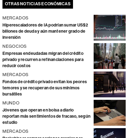
OTRAS NOTICIAS ECONÓMICAS
MERCADOS
Hiperescaladores de IA podrían sumar US$2
billones de deuda y aún mantener grado de
inversión
NEGOCIOS
Empresas endeudadas migran del crédito
privado y recurren a refinanciaciones para
reducir costos
MERCADOS
Fondos de crédito privado evitan los peores
temores y se recuperan de sus mínimos
bursátiles
MUNDO
Jóvenes que operan en bolsa a diario
reportan más sentimientos de fracaso, según
estudio
MERCADOS