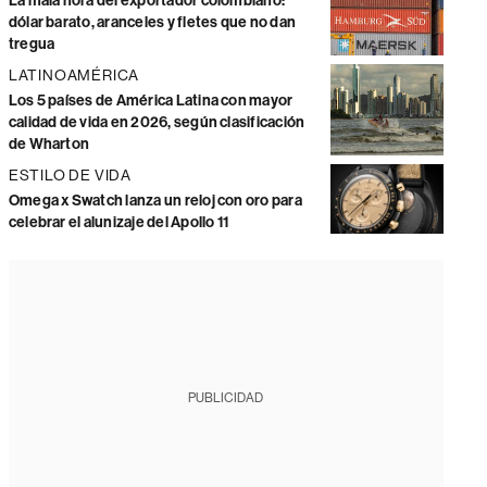
La mala hora del exportador colombiano:
dólar barato, aranceles y fletes que no dan
tregua
LATINOAMÉRICA
Los 5 países de América Latina con mayor
calidad de vida en 2026, según clasificación
de Wharton
ESTILO DE VIDA
Omega x Swatch lanza un reloj con oro para
celebrar el alunizaje del Apollo 11
PUBLICIDAD