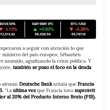
IBOVESPA
S&P/BMV IPC
BTC/USD
-1.73%
+0.82%
-0.38%
172,513.42
66,938.64
64,787.18
 empezaron a seguir con atención lo que
 ministro del país europeo, Sébastien
asumido, agudizando la crisis política. Y
gente,
también se puso el foco en la deuda
co alemán
Deutsche Bank
señala que
Francia
5.
“La
última vez
que Francia tuvo
superávit
ior al 20% del Producto Interno Bruto (PIB).