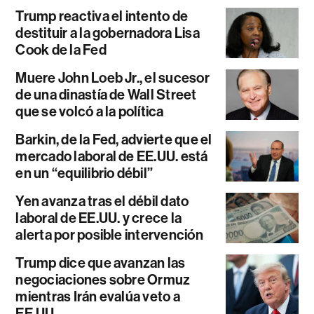
Trump reactiva el intento de
destituir a la gobernadora Lisa
Cook de la Fed
Muere John Loeb Jr., el sucesor
de una dinastía de Wall Street
que se volcó a la política
Barkin, de la Fed, advierte que el
mercado laboral de EE.UU. está
en un “equilibrio débil”
Yen avanza tras el débil dato
laboral de EE.UU. y crece la
alerta por posible intervención
Trump dice que avanzan las
negociaciones sobre Ormuz
mientras Irán evalúa veto a
EE.UU.