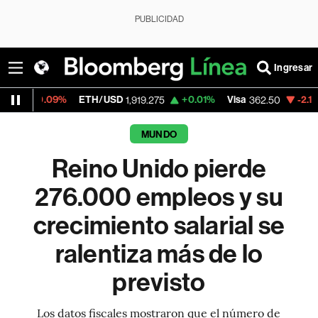
PUBLICIDAD
Ingresar
ETH/USD
+0.01%
Visa
-2.15%
MercadoLi
1,919.275
362.50
MUNDO
Reino Unido pierde
276.000 empleos y su
crecimiento salarial se
ralentiza más de lo
previsto
Los datos fiscales mostraron que el número de