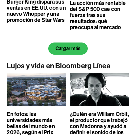
Burger King dispara sus
La acción más rentable
ventas en EE.UU. con un
del S&P 500 cae con
nuevo Whopper y una
fuerza tras sus
promoción de Star Wars
resultados: qué
preocupa al mercado
Cargar más
Lujos y vida en Bloomberg Línea
En fotos: las
¿Quién era William Orbit,
universidades más
el productor que trabajó
bellas del mundo en
con Madonna y ayudó a
2026, según el Prix
definir el sonido de los