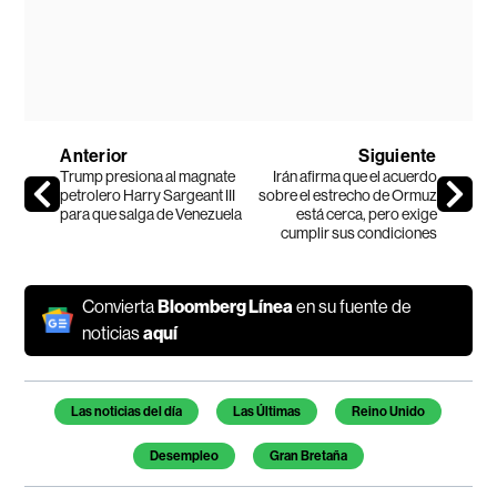
Anterior
Siguiente
Trump presiona al magnate
Irán afirma que el acuerdo
petrolero Harry Sargeant III
sobre el estrecho de Ormuz
para que salga de Venezuela
está cerca, pero exige
cumplir sus condiciones
Convierta
Bloomberg Línea
en su fuente de
noticias
aquí
Temas de este artículo
Las noticias del día
Las Últimas
Reino Unido
Desempleo
Gran Bretaña