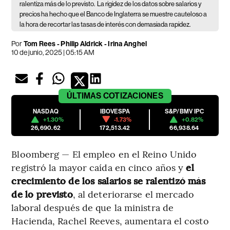
ralentiza más de lo previsto.
La rigidez de los datos sobre salarios y
precios ha hecho que el Banco de Inglaterra se muestre cauteloso a
la hora de recortar las tasas de interés con demasiada rapidez.
Por
Tom Rees - Philip Aldrick - Irina Anghel
10 de junio, 2025 | 05:15 AM
ÚLTIMAS
COTIZACIONES
NASDAQ
IBOVESPA
S&P/BMV IPC
+1.30%
-1.73%
+0.82%
26,690.62
172,513.42
66,938.64
Bloomberg — El empleo en el Reino Unido
registró la mayor caída en cinco años y
el
crecimiento de los salarios se ralentizó más
de lo previsto
, al deteriorarse el mercado
laboral después de que la ministra de
Hacienda, Rachel Reeves, aumentara el costo