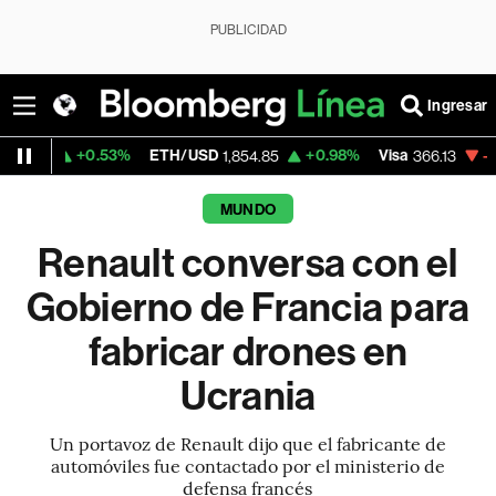
PUBLICIDAD
Ingresar
0.53%
ETH/USD
+0.98%
Visa
-0.04%
Mer
1,854.85
366.13
MUNDO
Renault conversa con el
Gobierno de Francia para
fabricar drones en
Ucrania
Un portavoz de Renault dijo que el fabricante de
automóviles fue contactado por el ministerio de
defensa francés