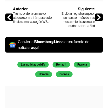
Anterior
Siguiente
Trump ordena un nuevo
El dólar registra su peor
ataque contra Irán para este
semana en más de tres
fin de semana, según WSJ
meses mientras crecen
dudas sobre la Fed
Convierta
Bloomberg Línea
en su fuente de
noticias
aquí
Temas de este artículo
Las noticias del día
Renault
Francia
Ucrania
Drones