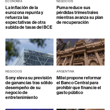
ECONOMÍA
NEGOCIOS
La inflación de la
Puma reduce sus
eurozona repunta y
pérdidas trimestrales
refuerza las
mientras avanza su plan
expectativas de otra
de recuperación
subida de tasas del BCE
NEGOCIOS
ARGENTINA
Sony eleva su previsión
Milei propone reformar
de ganancias tras sólido
el Banco Central para
desempeño de su
prohibir que financie el
negocio de
gasto público
entretenimiento