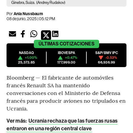
Ginebra, Suiza.
(Andrey Rudakov)
Por
Ania Nussbaum
08 de junio, 2025 | 05:12 PM
ÚLTIMAS
COTIZACIONES
NASDAQ
IBOVESPA
S&P/BMV IPC
+1.00%
+0.47%
-0.53%
25,373.85
177,999.00
66,936.99
Bloomberg — El fabricante de automóviles
francés Renault SA ha mantenido
conversaciones con el Ministerio de Defensa
francés para producir aviones no tripulados en
Ucrania.
Ver más:
Ucrania rechaza que las fuerzas rusas
entraron en una región central clave