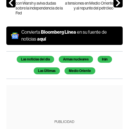
con Warsh y aviva dudas
a tensiones en Medio Oriente
sobre la independencia de la
y al repunte del petróleo
Fed
Convierta
Bloomberg Línea
en su fuente de
noticias
aquí
Temas de este artículo
Las noticias del día
Armas nucleares
Irán
Las Últimas
Medio Oriente
PUBLICIDAD