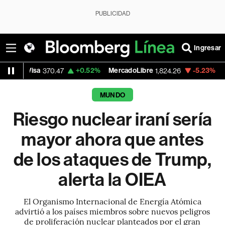
PUBLICIDAD
Ingresar
+0.52%
MercadoLibre
-5.23%
Banco de Bog
370.47
1,824.26
MUNDO
Riesgo nuclear iraní sería
mayor ahora que antes
de los ataques de Trump,
alerta la OIEA
El Organismo Internacional de Energía Atómica
advirtió a los países miembros sobre nuevos peligros
de proliferación nuclear planteados por el gran