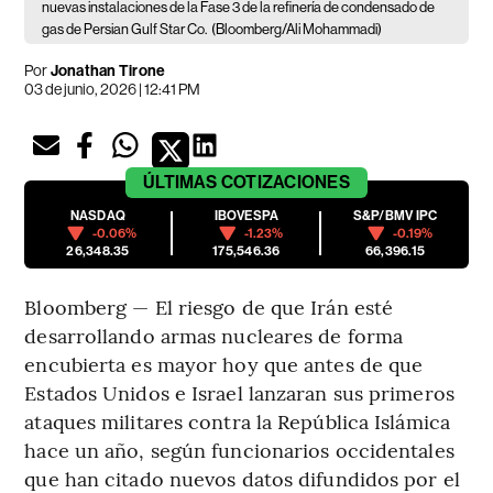
nuevas instalaciones de la Fase 3 de la refinería de condensado de
gas de Persian Gulf Star Co.
(Bloomberg/Ali Mohammadi)
Por
Jonathan Tirone
03 de junio, 2026 | 12:41 PM
ÚLTIMAS
COTIZACIONES
NASDAQ
IBOVESPA
S&P/BMV IPC
-0.06%
-1.23%
-0.19%
26,348.35
175,546.36
66,396.15
Bloomberg — El riesgo de que Irán esté
desarrollando armas nucleares de forma
encubierta es mayor hoy que antes de que
Estados Unidos e Israel lanzaran sus primeros
ataques militares contra la República Islámica
hace un año, según funcionarios occidentales
que han citado nuevos datos difundidos por el