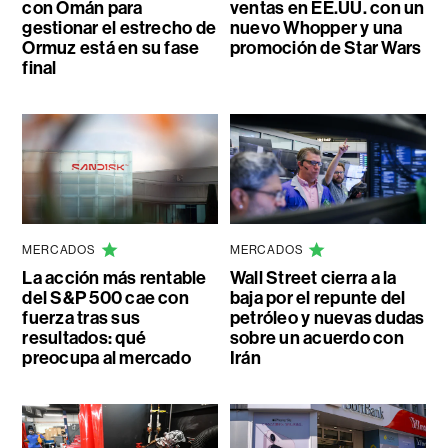
con Omán para
ventas en EE.UU. con un
gestionar el estrecho de
nuevo Whopper y una
Ormuz está en su fase
promoción de Star Wars
final
MERCADOS
MERCADOS
La acción más rentable
Wall Street cierra a la
del S&P 500 cae con
baja por el repunte del
fuerza tras sus
petróleo y nuevas dudas
resultados: qué
sobre un acuerdo con
preocupa al mercado
Irán