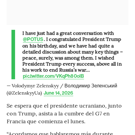
I have just had a great conversation with
. I congratulated President Trump
@POTUS
on his birthday, and we have had quite a
detailed discussion about many key things –
peace, surely, was among them. I wished
President Trump every success, above all in
his work to end Russia’s war…
pic.twitter.com/VKqPh80olB
— Volodymyr Zelenskyy / Володимир Зеленський
(@ZelenskyyUa)
June 14, 2026
Se espera que el presidente ucraniano, junto
con Trump, asista a la cumbre del G7 en
Francia que comienza el lunes.
“Acordamos que hablaremos más durante