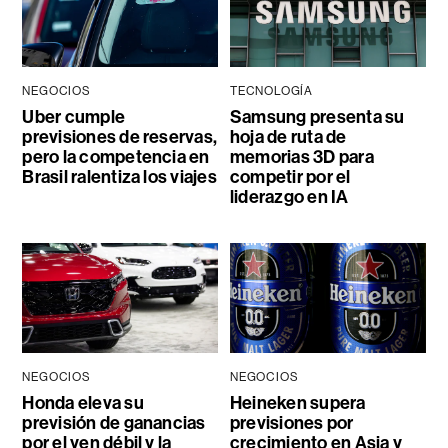
NEGOCIOS
TECNOLOGÍA
Uber cumple
Samsung presenta su
previsiones de reservas,
hoja de ruta de
pero la competencia en
memorias 3D para
Brasil ralentiza los viajes
competir por el
liderazgo en IA
NEGOCIOS
NEGOCIOS
Honda eleva su
Heineken supera
previsión de ganancias
previsiones por
por el yen débil y la
crecimiento en Asia y