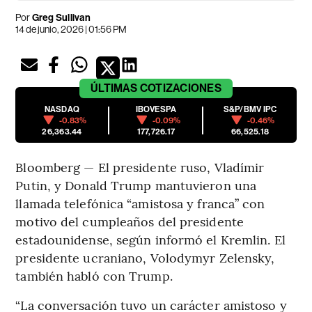
Por
Greg Sullivan
14 de junio, 2026 | 01:56 PM
ÚLTIMAS
COTIZACIONES
NASDAQ
IBOVESPA
S&P/BMV IPC
-0.83%
-0.09%
-0.46%
26,363.44
177,726.17
66,525.18
Bloomberg — El presidente ruso, Vladímir
Putin, y Donald Trump mantuvieron una
llamada telefónica “amistosa y franca” con
motivo del cumpleaños del presidente
estadounidense, según informó el Kremlin. El
presidente ucraniano, Volodymyr Zelensky,
también habló con Trump.
“La conversación tuvo un carácter amistoso y