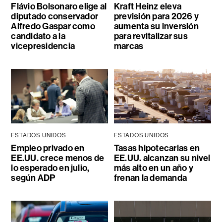
Flávio Bolsonaro elige al
Kraft Heinz eleva
diputado conservador
previsión para 2026 y
Alfredo Gaspar como
aumenta su inversión
candidato a la
para revitalizar sus
vicepresidencia
marcas
ESTADOS UNIDOS
ESTADOS UNIDOS
Empleo privado en
Tasas hipotecarias en
EE.UU. crece menos de
EE.UU. alcanzan su nivel
lo esperado en julio,
más alto en un año y
según ADP
frenan la demanda