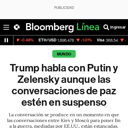
PUBLICIDAD
Ingresar
0.48%
ETH/USD
-1.01%
Visa
-0.28%
Merc
1,896.478
368.54
MUNDO
Trump habla con Putin y
Zelensky aunque las
conversaciones de paz
estén en suspenso
La conversación se produce en un momento en que
las conversaciones entre Kiev y Moscú para poner fin
a la guerra, mediadas por EE.UU., están estancadas.