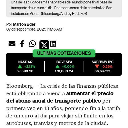
Una de las ciudades más habitables del mundo pone fin al pase de
transporte de un euro al día.
Peatones cerca de la catedral de San
Esteban, en Viena.
(Bloomberg/Andrey Rudakov)
Por
Marton Eder
07 de septiembre, 2025 | 11:16 AM
ÚLTIMAS
COTIZACIONES
NASDAQ
IBOVESPA
S&P/BMV IPC
+2.13%
+0.00%
-0.36%
25,913.90
178,000.24
66,697.22
Bloomberg — La crisis de las finanzas públicas
está obligando a Viena a
aumentar el precio
del abono anual de transporte público
por
primera vez en 13 años, poniendo fin a la tarifa
de un euro al día para viajar sin límite en los
autobuses, tranvías y metros de la ciudad.