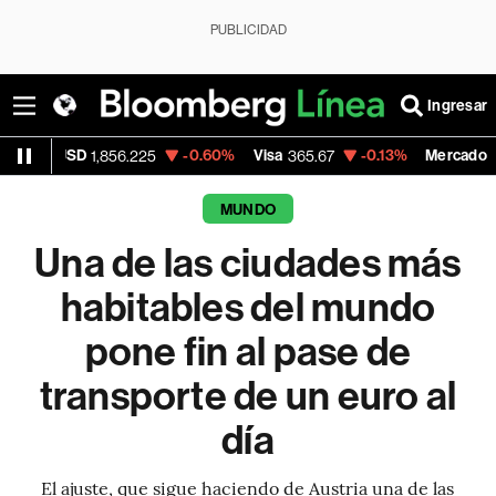
PUBLICIDAD
Ingresar
SD
-0.60%
Visa
-0.13%
MercadoLibre
1,856.225
365.67
1,900
MUNDO
Una de las ciudades más
habitables del mundo
pone fin al pase de
transporte de un euro al
día
El ajuste, que sigue haciendo de Austria una de las