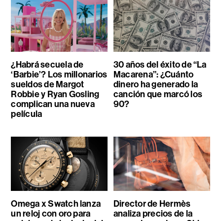
¿Habrá secuela de
30 años del éxito de “La
‘Barbie’? Los millonarios
Macarena”: ¿Cuánto
sueldos de Margot
dinero ha generado la
Robbie y Ryan Gosling
canción que marcó los
complican una nueva
90?
película
Omega x Swatch lanza
Director de Hermès
un reloj con oro para
analiza precios de la