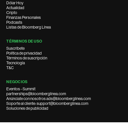
Dólar Hoy
Actualidad
Cripto
Finanzas Personales
Podcasts
Listas de Bloomberg Línea
TÉRMINOS DE USO
Suscríbete
Política de privacidad
Términos de suscripción
Tecnología
T&C
NEGOCIOS
Eventos - Summit
partnerships@bloomberglinea.com
Anúnciate con nosotros ads@bloomberglinea.com
Soporte al cliente: support@bloomberglinea.com
Soluciones de publicidad