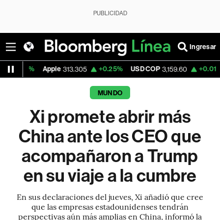
PUBLICIDAD
Ingresar
6%
Apple
+0.25%
USD COP
+0.01%
Tesla
313.305
3,159.60
MUNDO
Xi promete abrir más
China ante los CEO que
acompañaron a Trump
en su viaje a la cumbre
En sus declaraciones del jueves, Xi añadió que cree
que las empresas estadounidenses tendrán
perspectivas aún más amplias en China, informó la