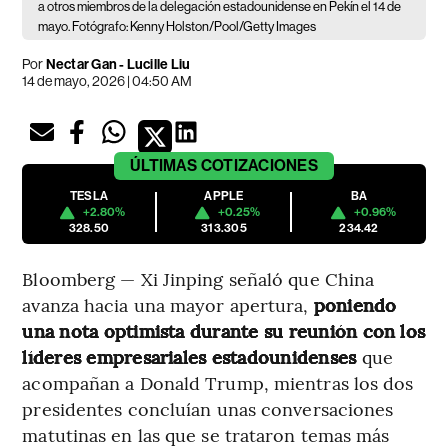
a otros miembros de la delegación estadounidense en Pekín el 14 de
mayo. Fotógrafo: Kenny Holston/Pool/Getty Images
Por
Nectar Gan - Lucille Liu
14 de mayo, 2026 | 04:50 AM
ÚLTIMAS
COTIZACIONES
TESLA
APPLE
BA
+2.80%
+0.25%
+0.96%
328.50
313.305
234.42
Bloomberg — Xi Jinping señaló que China
avanza hacia una mayor apertura,
poniendo
una nota optimista durante su reunión con los
líderes empresariales estadounidenses
que
acompañan a Donald Trump, mientras los dos
presidentes concluían unas conversaciones
matutinas en las que se trataron temas más