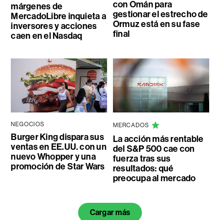
con Omán para
márgenes de
gestionar el estrecho de
MercadoLibre inquieta a
Ormuz está en su fase
inversores y acciones
final
caen en el Nasdaq
NEGOCIOS
MERCADOS
Burger King dispara sus
La acción más rentable
ventas en EE.UU. con un
del S&P 500 cae con
nuevo Whopper y una
fuerza tras sus
promoción de Star Wars
resultados: qué
preocupa al mercado
Cargar más