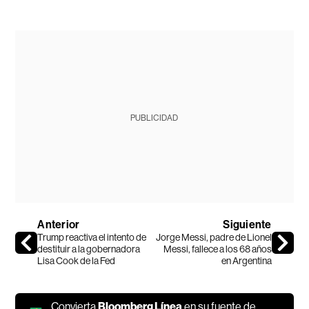
PUBLICIDAD
Anterior
Siguiente
Trump reactiva el intento de
Jorge Messi, padre de Lionel
destituir a la gobernadora
Messi, fallece a los 68 años
Lisa Cook de la Fed
en Argentina
Convierta
Bloomberg Línea
en su fuente de