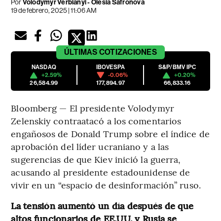
Por
Volodymyr Verbianyi - Olesia Safronova
19 de febrero, 2025 | 11:06 AM
ÚLTIMAS
COTIZACIONES
NASDAQ
IBOVESPA
S&P/BMV IPC
+2.59%
-0.06%
+0.20%
26,584.99
177,894.97
66,833.16
Bloomberg — El presidente Volodymyr
Zelenskiy contraatacó a los comentarios
engañosos de Donald Trump sobre el índice de
aprobación del líder ucraniano y a las
sugerencias de que Kiev inició la guerra,
acusando al presidente estadounidense de
vivir en un “espacio de desinformación” ruso.
La tensión aumentó un día después de que
altos funcionarios de EE.UU. y Rusia se