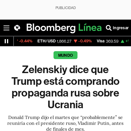
PUBLICIDAD
Ingresar
.44%
ETH/USD
-0.49%
Visa
+1.07%
Mercad
1,866.27
369.59
MUNDO
Zelenskiy dice que
Trump está comprando
propaganda rusa sobre
Ucrania
Donald Trump dijo el martes que “probablemente” se
reuniría con el presidente ruso, Vladimir Putin, antes
de finales de mes.